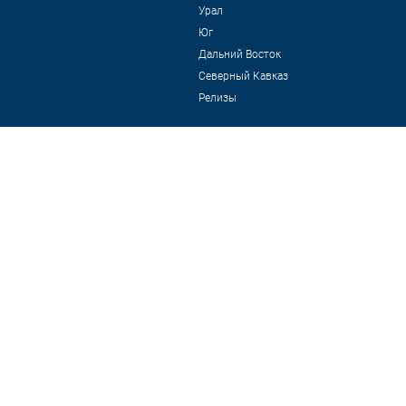
Урал
Юг
Дальний Восток
Северный Кавказ
Релизы