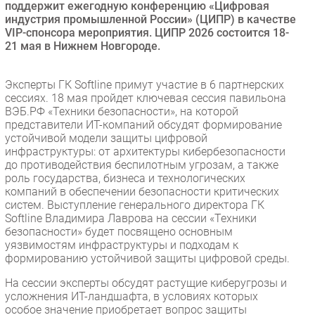
поддержит ежегодную конференцию «Цифровая
Безопасность
индустрия промышленной России» (ЦИПР) в качестве
VIP-спонсора мероприятия. ЦИПР 2026 состоится 18-
Инновации
21 мая в Нижнем Новгороде.
CIO/Управление ИТ
Гаджеты
Эксперты ГК Softline примут участие в 6 партнерских
Здоровье
сессиях. 18 мая пройдет ключевая сессия павильона
ВЭБ.РФ «Техники безопасности», на которой
представители ИТ-компаний обсудят формирование
РАЗДЕЛЫ
устойчивой модели защиты цифровой
инфраструктуры: от архитектуры кибербезопасности
до противодействия беспилотным угрозам, а также
Новости
роль государства, бизнеса и технологических
Аналитика
компаний в обеспечении безопасности критических
систем. Выступление генерального директора ГК
Интервью
Softline Владимира Лаврова на сессии «Техники
Мероприятия
безопасности» будет посвящено основным
уязвимостям инфраструктуры и подходам к
Проекты
формированию устойчивой защиты цифровой среды.
IT класс
На сессии эксперты обсудят растущие киберугрозы и
Тестовый стенд
усложнения ИТ-ландшафта, в условиях которых
Каталог компаний
особое значение приобретает вопрос защиты