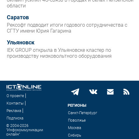
области
Саратов
Рексофт подводит итоги годового сотрудничества с
СГТУ имени Юрия Гагарина
Ульяновск
IEK GROUP открыла в Ульяновске кластер по
производству низковольтного оборудования
О проекте
Контакты
РЕГИОНЫ
Реклама
Санкт-Петербург
Подписка
Поволжье
© 2004-2026
Москва
"Инфокоммуникации
онлайн"
Сибирь