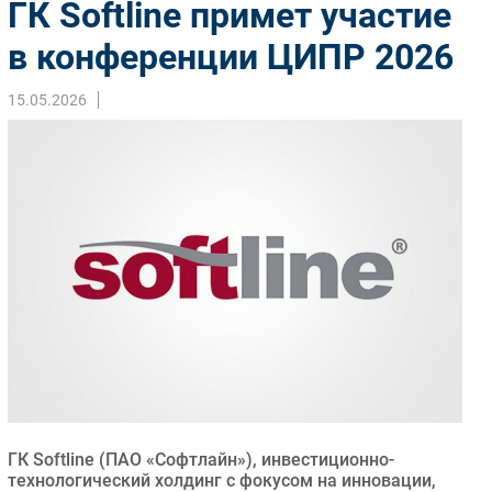
ГК Softline примет участие
Импорто­замещение
в конференции ЦИПР 2026
Автоматизация Промышленности
Интернет
15.05.2026
Мобильная связь
Фиксированная связь
Интеграция
Рынок ПК
Маркетинг
Торговые сети
Оборудование
ПО
Outsourcing
Кадры
Регулирование
ГК Softline (ПАО «Софтлайн»), инвестиционно-
Финансы
технологический холдинг с фокусом на инновации,
Web