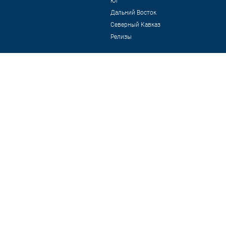
Юг
Дальний Восток
Северный Кавказ
Релизы