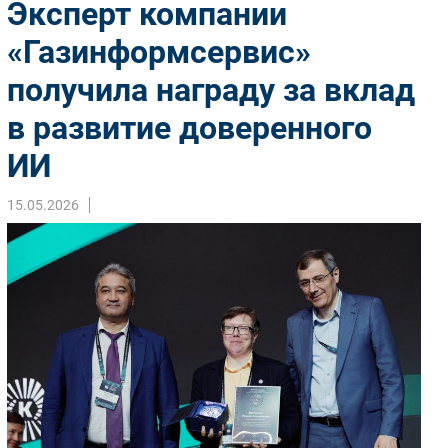
Эксперт компании
Импорто­замещение
«Газинформсервис»
Автоматизация Промышленности
получила награду за вклад
Интернет
Мобильная связь
в развитие доверенного
Фиксированная связь
ИИ
Интеграция
Рынок ПК
15.05.2026
Маркетинг
Торговые сети
Оборудование
ПО
Outsourcing
Кадры
Регулирование
Финансы
Web