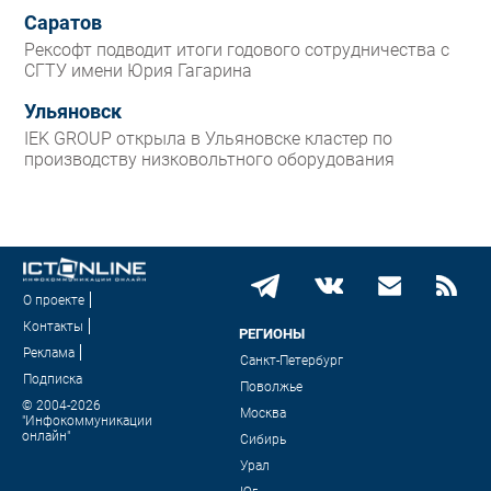
Саратов
Рексофт подводит итоги годового сотрудничества с
СГТУ имени Юрия Гагарина
Ульяновск
IEK GROUP открыла в Ульяновске кластер по
производству низковольтного оборудования
О проекте
Контакты
РЕГИОНЫ
Реклама
Санкт-Петербург
Подписка
Поволжье
© 2004-2026
Москва
"Инфокоммуникации
онлайн"
Сибирь
Урал