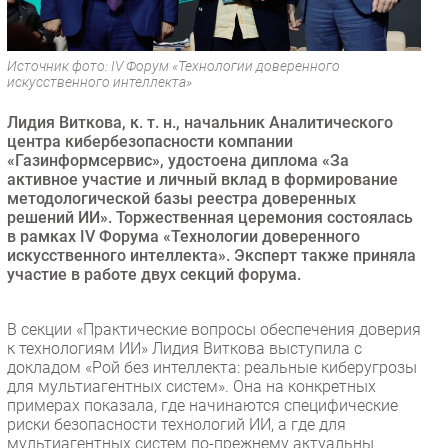
Безопасность
Инновации
Источник фото: IV Форум «Технологии доверенного
CIO/Управление ИТ
искусственного интеллекта»
Гаджеты
Лидия Виткова, к. т. н., начальник Аналитического
Здоровье
центра кибербезопасности компании
«Газинформсервис», удостоена диплома «За
активное участие и личный вклад в формирование
РАЗДЕЛЫ
методологической базы реестра доверенных
решений ИИ». Торжественная церемония состоялась
в рамках IV Форума «Технологии доверенного
Новости
искусственного интеллекта». Эксперт также приняла
Аналитика
участие в работе двух секций форума.
Интервью
Мероприятия
В секции «Практические вопросы обеспечения доверия
к технологиям ИИ» Лидия Виткова выступила с
Проекты
докладом «Рой без интеллекта: реальные киберугрозы
IT класс
для мультиагентных систем». Она на конкретных
Тестовый стенд
примерах показала, где начинаются специфические
риски безопасности технологий ИИ, а где для
Каталог компаний
мультиагентных систем по-прежнему актуальны