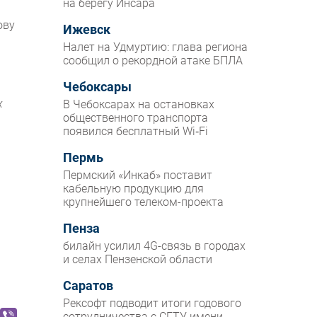
на берегу Инсара
ову
Ижевск
Налет на Удмуртию: глава региона
сообщил о рекордной атаке БПЛА
Чебоксары
х
В Чебоксарах на остановках
общественного транспорта
появился бесплатный Wi‑Fi
Пермь
Пермский «Инкаб» поставит
кабельную продукцию для
крупнейшего телеком-проекта
Пенза
билайн усилил 4G-связь в городах
и селах Пензенской области
Саратов
Рексофт подводит итоги годового
сотрудничества с СГТУ имени