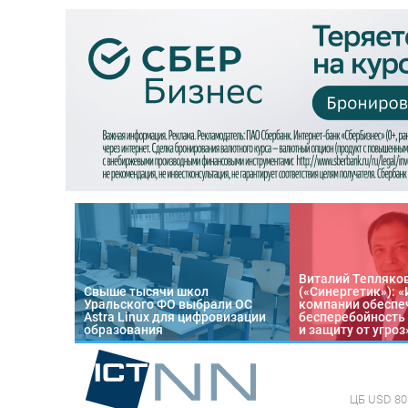
Виталий Тепляко
Свыше тысячи школ
(«Синергетик»): 
Уральского ФО выбрали ОС
компании обеспе
Astra Linux для цифровизации
бесперебойность
образования
и защиту от угроз
ЦБ
USD 80