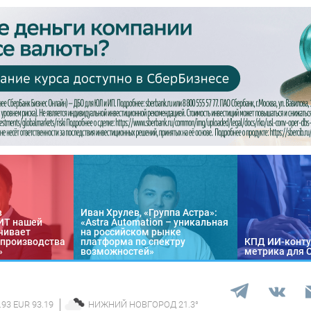
в
Иван Хрулев, «Группа Астра»:
«ИТ нашей
«Astra Automation – уникальная
чивает
на российском рынке
 производства
платформа по спектру
КПД ИИ-конту
»
возможностей»
метрика для 
.93 EUR 93.19
НИЖНИЙ НОВГОРОД
21.3
°