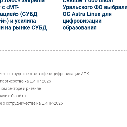
р Лабс» закрыла
Свыше 1 000 школ
 с «МТ-
Уральского ФО выбрал
рацией» (СУБД
ОС Astra Linux для
й») и усилила
цифровизации
ии на рынке СУБД
образования
е о сотрудничестве в сфере цифровизации АПК
 партнерство на ЦИПР-2026
ном секторе и ритейле
зи c Cloud.ru
е о сотрудничестве на ЦИПР-2026