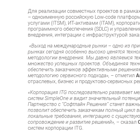
Для реализации совместных проектов в рамках
– одноименную российскую Low-code платформу
услугами (ITSM), ИТ-активами (ITAM), корпор
программного обеспечения (SDLC) и управления 
внедрения, интеграции с инфраструктурой зак
«Выход на международные рынки – одно из прио
рынках сегодня особенно высоко ценятся техн
методологии внедрения. Мы давно являемся те
множество успешных проектов. Объединяя техн
обеспечить заказчиков эффективными решениям
методологию сервисного подхода», –
отметил
А
отраслевых, бизнес и продуктово-сервисных ре
«Корпорация ITG последовательно развивает м
систем SimpleOne и видит значительный потенц
Партнерство с “Софтлайн Решения” станет важны
позволит обеспечить заказчикам полный цикл в
локальные требования, интеграцию с существую
сопровождение и развитие решений»,
– сказал
систем корпорации ITG.