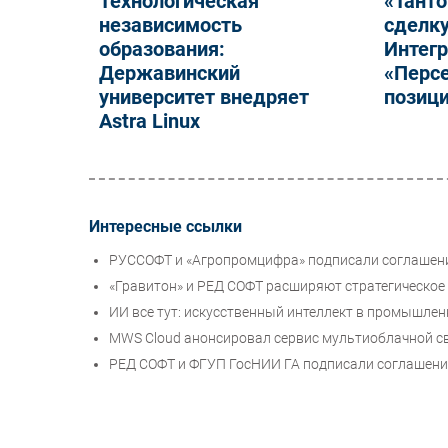
Технологическая
«Танто
независимость
сделку
образования:
Интег
Державинский
«Персе
университет внедряет
позиц
Astra Linux
Интересные ссылки
РУССОФТ и «Агропромцифра» подписали соглашени
«Гравитон» и РЕД СОФТ расширяют стратегическое
ИИ все тут: искусственный интеллект в промышлен
MWS Cloud анонсировал сервис мультиоблачной свя
РЕД СОФТ и ФГУП ГосНИИ ГА подписали соглашени