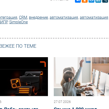
нтеграция
,
CRM
,
внедрение
,
автоматизация
,
автоматизация
ЦИПР
,
SimpleOne
ВЕЖЕЕ ПО ТЕМЕ
6
27.07.2026