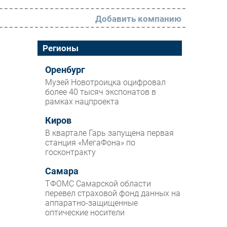
Добавить компанию
РАЗДЕЛЫ
Регионы
Новости
Оренбург
Музей Новотроицка оцифровал
Аналитика
более 40 тысяч экспонатов в
рамках нацпроекта
Интервью
Мероприятия
Киров
В квартале Гарь запущена первая
Проекты
станция «МегаФона» по
госконтракту
IT класс
Самара
Тестовый стенд
ТФОМС Самарской области
Каталог компаний
перевел страховой фонд данных на
аппаратно-защищенные
оптические носители