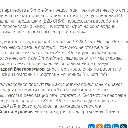
 партнерства SimpleOne предоставит технологическую осн
, на базе которой доступны решения для управления ИТ-
ативными продажами (B2B CRM), процессами разработки
персоналом (HRMS). ГК Softline берет на себя задачи
азчика и постпроектного сопровождения.
ритетных направлений стратегии ГК Softline. На зарубежны
ологически зрелые продукты, требующие отлаженной
хнологическим партнером SimpleOne и уже реализовали
ологическую базу SimpleOne с нашим опытом, мы сможем
и, используя общие каналы продвижения и единую
ндрей Благоразумов
, директор управления по развитию
шений компании «Софтлайн Решения» (ГК Softline).
еждународное присутствие экосистемы прикладных бизнес-
иал для российских решений на зарубежных рынках.
м шагом в реализации этой стратегии. Экспертиза партнера
недрения продуктов SimpleOne, включая адаптацию под
щей ИТ-инфраструктурой, а также долгосрочное
Сергей Чуканов
, вице-президент по направлению бизнес-
ОТПРАВИТЬ: