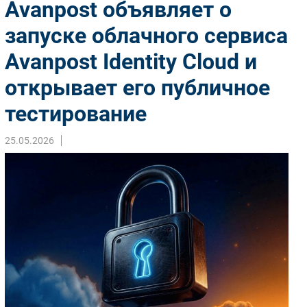
Avanpost объявляет о
Импорто­замещение
запуске облачного сервиса
Автоматизация Промышленности
Avanpost Identity Cloud и
Интернет
Мобильная связь
открывает его публичное
Фиксированная связь
тестирование
Интеграция
Рынок ПК
25.05.2026
Маркетинг
Торговые сети
Оборудование
ПО
Outsourcing
Кадры
Регулирование
Финансы
Web