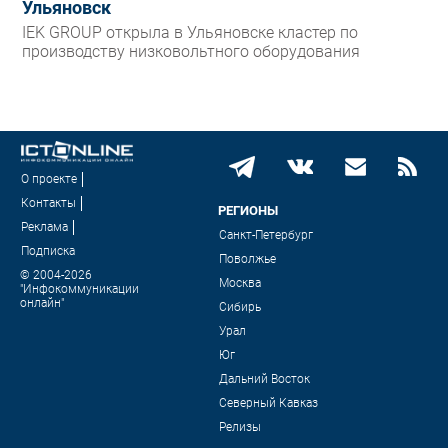
Ульяновск
IEK GROUP открыла в Ульяновске кластер по
производству низковольтного оборудования
О проекте
Контакты
РЕГИОНЫ
Реклама
Санкт-Петербург
Подписка
Поволжье
© 2004-2026
Москва
"Инфокоммуникации
онлайн"
Сибирь
Урал
Юг
Дальний Восток
Северный Кавказ
Релизы