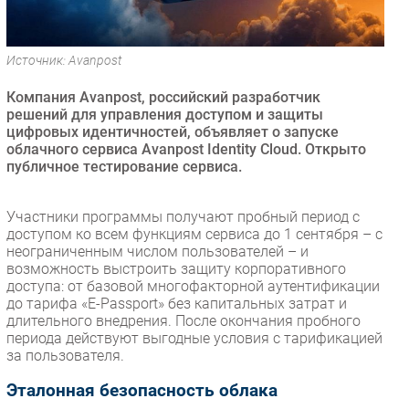
Безопасность
Инновации
Источник: Avanpost
CIO/Управление ИТ
Компания Avanpost, российский разработчик
Гаджеты
решений для управления доступом и защиты
Здоровье
цифровых идентичностей, объявляет о запуске
облачного сервиса Avanpost Identity Cloud. Открыто
публичное тестирование сервиса.
РАЗДЕЛЫ
Новости
Участники программы получают пробный период с
доступом ко всем функциям сервиса до 1 сентября – с
Аналитика
неограниченным числом пользователей – и
Интервью
возможность выстроить защиту корпоративного
доступа: от базовой многофакторной аутентификации
Мероприятия
до тарифа «E-Passport» без капитальных затрат и
Проекты
длительного внедрения. После окончания пробного
периода действуют выгодные условия с тарификацией
IT класс
за пользователя.
Тестовый стенд
Эталонная безопасность облака
Каталог компаний