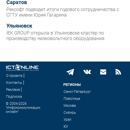
Саратов
Рексофт подводит итоги годового сотрудничества с
СГТУ имени Юрия Гагарина
Ульяновск
IEK GROUP открыла в Ульяновске кластер по
производству низковольтного оборудования
О проекте
Контакты
РЕГИОНЫ
Реклама
Санкт-Петербург
Подписка
Поволжье
© 2004-2026
Москва
"Инфокоммуникации
онлайн"
Сибирь
Урал
Юг