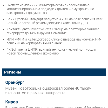
Эксперт компании «Газинформсервис» рассказала о
квалифицированном подходе к длительному хранению
электронных документов
Банк Русский Стандарт запустил АУСН на базе решения BSS:
новый налоговый режим доступен клиентам в ДБО
Контакт-центр Inventive Retail Group на платформе Naumen
генерирует до 14% выручки в онлайне
ИИИ МФТИ и К2Тех договорились о выводе наукоёмких ИИ-
решений на корпоративный рынок
ГК Softline на ЦИПР: единый технологический контур для
новой промышленной экономики
Регионы
Оренбург
Музей Новотроицка оцифровал более 40 тысяч
экспонатов в рамках нацпроекта
Киров
В квартале Гарь запущена первая станция «МегаФона»