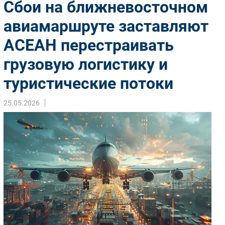
Сбои на ближневосточном
Импорто­замещение
авиамаршруте заставляют
Автоматизация Промышленности
АСЕАН перестраивать
Интернет
Мобильная связь
грузовую логистику и
Фиксированная связь
туристические потоки
Интеграция
Рынок ПК
25.05.2026
Маркетинг
Торговые сети
Оборудование
ПО
Outsourcing
Кадры
Регулирование
Финансы
Web