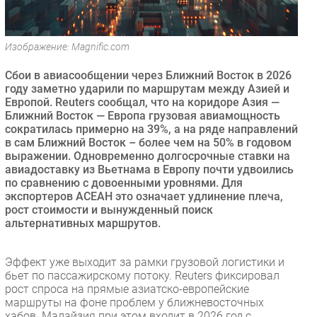
Безопасность
Инновации
Изображение: Magnific.com
CIO/Управление ИТ
Сбои в авиасообщении через Ближний Восток в 2026
Гаджеты
году заметно ударили по маршрутам между Азией и
Здоровье
Европой. Reuters сообщал, что на коридоре Азия —
Ближний Восток — Европа грузовая авиамощность
сократилась примерно на 39%, а на ряде направлений
РАЗДЕЛЫ
в сам Ближний Восток – более чем на 50% в годовом
выражении. Одновременно долгосрочные ставки на
Новости
авиадоставку из Вьетнама в Европу почти удвоились
по сравнению с довоенными уровнями. Для
Аналитика
экспортеров АСЕАН это означает удлинение плеча,
Интервью
рост стоимости и вынужденный поиск
альтернативных маршрутов.
Мероприятия
Проекты
Эффект уже выходит за рамки грузовой логистики и
IT класс
бьет по пассажирскому потоку. Reuters фиксировал
Тестовый стенд
рост спроса на прямые азиатско-европейские
маршруты на фоне проблем у ближневосточных
Каталог компаний
хабов. Малайзия при этом входит в 2026 год с