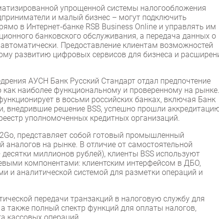
оматизированной упрощенной системы налогообложения
едприниматели и малый бизнес – могут подключить
мо в Интернет-банке RSB Business Online и управлять им
ционного банковского обслуживания, а передача данных о
ь автоматически. Предоставление клиентам возможностей
ному развитию цифровых сервисов для бизнеса и расшире
едрения АУСН Банк Русский Стандарт отдал предпочтение
ю как наиболее функциональному и проверенному на рынке
функционирует в восьми российских банках, включая Банк
ии, внедрившие решение BSS, успешно прошли аккредитаци
реестр уполномоченных кредитных организаций.
al2Go, представляет собой готовый промышленный
 аналогов на рынке. В отличие от самостоятельной
 — десятки миллионов рублей), клиенты BSS используют
евыми компонентами: клиентским интерфейсом в ДБО,
и и аналитической системой для разметки операций и
ической передачи транзакций в налоговую службу для
 а также полный спектр функций для оплаты налогов,
га кассовых операций.