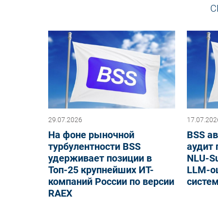
С
29.07.2026
17.07.202
На фоне рыночной
BSS а
турбулентности BSS
аудит 
удерживает позиции в
NLU-Su
Топ-25 крупнейших ИТ-
LLM-о
компаний России по версии
систе
RAEX