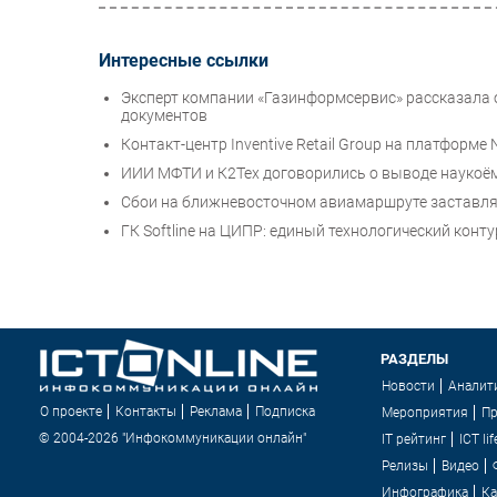
Интересные ссылки
Эксперт компании «Газинформсервис» рассказала
документов
Контакт-центр Inventive Retail Group на платформ
ИИИ МФТИ и К2Тех договорились о выводе наукоё
Сбои на ближневосточном авиамаршруте заставляю
ГК Softline на ЦИПР: единый технологический кон
РАЗДЕЛЫ
Новости
Аналит
О проекте
Контакты
Реклама
Подписка
Мероприятия
П
© 2004-2026 "Инфокоммуникации онлайн"
IT рейтинг
ICT lif
Релизы
Видео
Инфографика
Ка