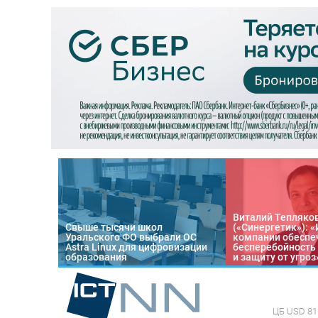
Виталий Тепляко
Свыше тысячи школ
(«Синергетик»): 
Уральского ФО выбрали ОС
компании обеспе
Astra Linux для цифровизации
бесперебойность
образования
и защиту от угроз
ЦБ
USD 81