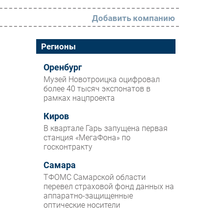
Добавить компанию
РАЗДЕЛЫ
Регионы
Новости
Оренбург
Музей Новотроицка оцифровал
Аналитика
более 40 тысяч экспонатов в
рамках нацпроекта
Интервью
Мероприятия
Киров
В квартале Гарь запущена первая
Проекты
станция «МегаФона» по
госконтракту
IT класс
Самара
Тестовый стенд
ТФОМС Самарской области
Каталог компаний
перевел страховой фонд данных на
аппаратно-защищенные
оптические носители