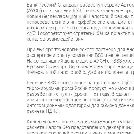
Банк Русский Стандарт развернул сервис Авт
(АУСН) от компании BSS. Теперь клиенты – пр
новый бездекларационный налоговый режим пря
непосредственно в интерфейсе системы дистан
доходах для расчета налога будет происходит
АУСН соответствует стратегии банка по актив
каналов взаимодействия.
При выборе технологического партнера для вн
экспертизе и опыту компании BSS и ее решени
На сегодняшний день модуль АУСН от BSS уже 
Русский Стандарт. Все финансовые организац
Федеральной налоговой службы и включены в 
Решение BSS, построенное на платформе Digit
тиражируемый российский продукт, не имеющий
разработки «с нуля» (сроки — от года, бюджет
испытанное коробочное решение с тремя ключ
интеграционным адаптером для обмена данным
расчета НДФЛ.
Клиенты банка получают возможность автомат
расчета налога без представления декларации,
передачи сведений о сотрудниках и мониторин