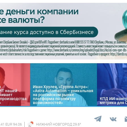
в
Иван Хрулев, «Группа Астра»:
«ИТ нашей
«Astra Automation – уникальная
чивает
на российском рынке
 производства
платформа по спектру
КПД ИИ-конту
»
возможностей»
метрика для 
.41 EUR 94.06
НИЖНИЙ НОВГОРОД
29.6
°