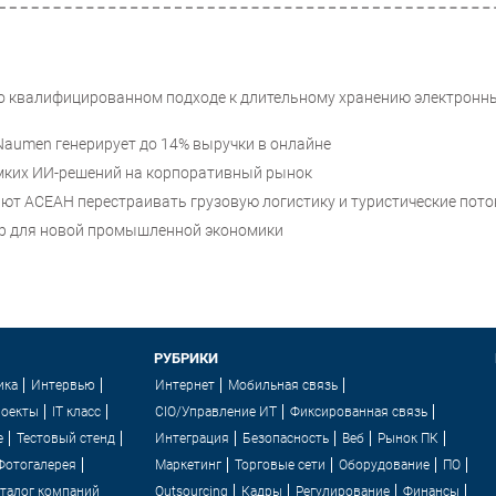
 о квалифицированном подходе к длительному хранению электронн
е Naumen генерирует до 14% выручки в онлайне
мких ИИ-решений на корпоративный рынок
т АСЕАН перестраивать грузовую логистику и туристические пото
тур для новой промышленной экономики
РУБРИКИ
ика
Интервью
Интернет
Мобильная связь
роекты
IT класс
CIO/Управление ИТ
Фиксированная связь
e
Тестовый стенд
Интеграция
Безопасность
Веб
Рынок ПК
Фотогалерея
Маркетинг
Торговые сети
Оборудование
ПО
талог компаний
Outsourcing
Кадры
Регулирование
Финансы