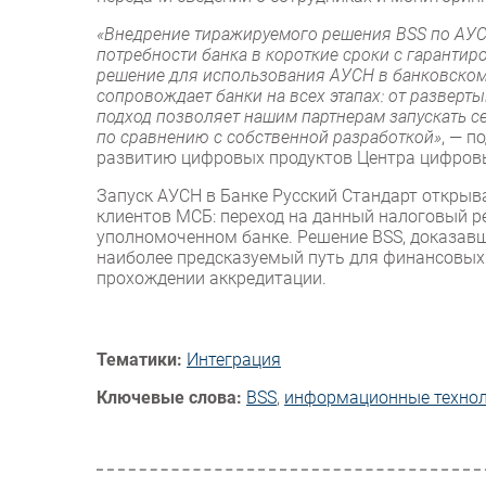
«Внедрение тиражируемого решения BSS по АУС
потребности банка в короткие сроки с гарант
решение для использования АУСН в банковском
сопровождает банки на всех этапах: от развер
подход позволяет нашим партнерам запускать с
по сравнению с собственной разработкой»
, — п
развитию цифровых продуктов Центра цифровы
Запуск АУСН в Банке Русский Стандарт открыв
клиентов МСБ: переход на данный налоговый 
уполномоченном банке. Решение BSS, доказавш
наиболее предсказуемый путь для финансовых
прохождении аккредитации.
Тематики:
Интеграция
Ключевые слова:
BSS
,
информационные технол