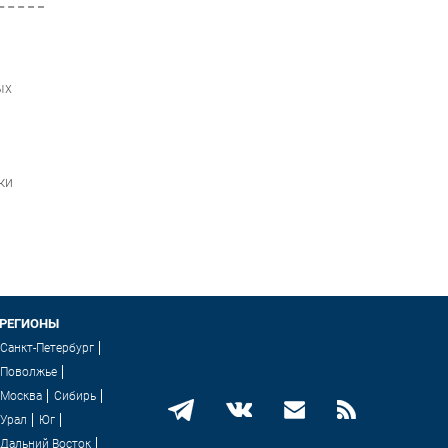
ых
ки
РЕГИОНЫ
Санкт-Петербург
Поволжье
Москва
Сибирь
Урал
Юг
Дальний Восток