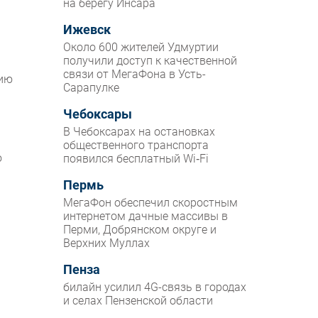
на берегу Инсара
Ижевск
Около 600 жителей Удмуртии
получили доступ к качественной
связи от МегаФона в Усть-
нию
Сарапулке
Чебоксары
.
В Чебоксарах на остановках
общественного транспорта
ю
появился бесплатный Wi‑Fi
Пермь
МегаФон обеспечил скоростным
интернетом дачные массивы в
Перми, Добрянском округе и
Верхних Муллах
Пенза
билайн усилил 4G-связь в городах
и селах Пензенской области