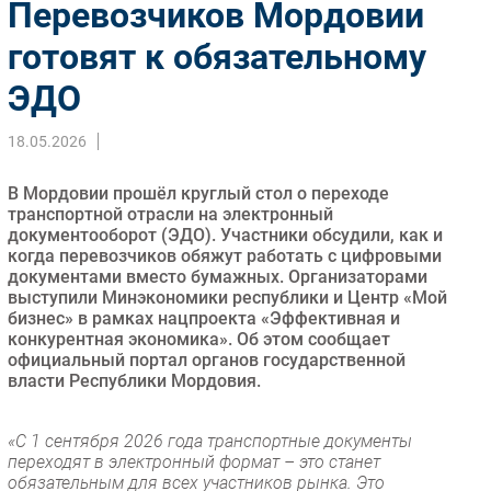
Перевозчиков Мордовии
Импорто­замещение
готовят к обязательному
Автоматизация Промышленности
ЭДО
Интернет
Мобильная связь
18.05.2026
Фиксированная связь
Интеграция
В Мордовии прошёл круглый стол о переходе
Рынок ПК
транспортной отрасли на электронный
документооборот (ЭДО). Участники обсудили, как и
Маркетинг
когда перевозчиков обяжут работать с цифровыми
Торговые сети
документами вместо бумажных. Организаторами
выступили Минэкономики республики и Центр «Мой
Оборудование
бизнес» в рамках нацпроекта «Эффективная и
ПО
конкурентная экономика». Об этом сообщает
официальный портал органов государственной
Outsourcing
власти Республики Мордовия.
Кадры
Регулирование
«С 1 сентября 2026 года транспортные документы
Финансы
переходят в электронный формат – это станет
обязательным для всех участников рынка. Это
Web