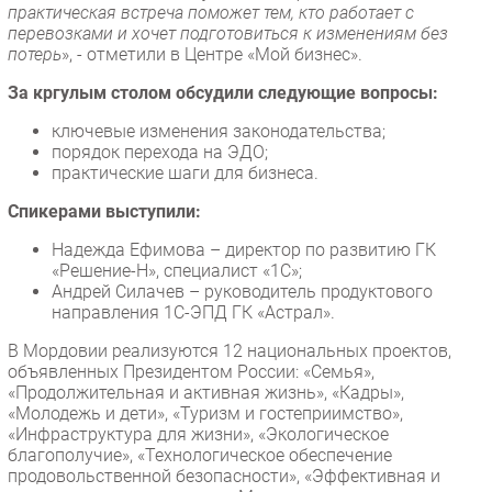
практическая встреча поможет тем, кто работает с
Безопасность
перевозками и хочет подготовиться к изменениям без
потерь
», - отметили в Центре «Мой бизнес».
Инновации
CIO/Управление ИТ
За кргулым столом обсудили следующие вопросы:
Гаджеты
ключевые изменения законодательства;
порядок перехода на ЭДО;
Здоровье
практические шаги для бизнеса.
РАЗДЕЛЫ
Спикерами выступили:
Надежда Ефимова – директор по развитию ГК
Новости
«Решение-Н», специалист «1С»;
Аналитика
Андрей Силачев – руководитель продуктового
направления 1С-ЭПД ГК «Астрал».
Интервью
В Мордовии реализуются 12 национальных проектов,
Мероприятия
объявленных Президентом России: «Семья»,
Проекты
«Продолжительная и активная жизнь», «Кадры»,
IT класс
«Молодежь и дети», «Туризм и гостеприимство»,
«Инфраструктура для жизни», «Экологическое
Тестовый стенд
благополучие», «Технологическое обеспечение
Каталог компаний
продовольственной безопасности», «Эффективная и