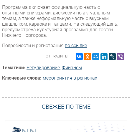
Программа включает официальную часть с
Безопасность
опытными спикерами, дискуссии по актуальным
Инновации
темам, а также неформальную часть с вкусным
шашлыком, караоке и танцами. На следующий день,
CIO/Управление ИТ
предусмотрена культурная программа для гостей
Гаджеты
Нижнего Новгорода.
Здоровье
Подробности и регистрация
по ссылке
РАЗДЕЛЫ
ОТПРАВИТЬ:
Тематики:
Регулирование
,
Финансы
Новости
Аналитика
Ключевые слова:
мероприятия в регионах
Интервью
Мероприятия
Проекты
СВЕЖЕЕ ПО ТЕМЕ
IT класс
Тестовый стенд
Каталог компаний