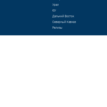
Урал
Юг
Дальний Восток
Северный Кавказ
Релизы