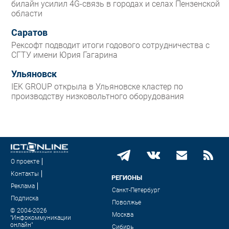
билайн усилил 4G-связь в городах и селах Пензенской
области
Саратов
Рексофт подводит итоги годового сотрудничества с
СГТУ имени Юрия Гагарина
Ульяновск
IEK GROUP открыла в Ульяновске кластер по
производству низковольтного оборудования
О проекте
Контакты
РЕГИОНЫ
Реклама
Санкт-Петербург
Подписка
Поволжье
© 2004-2026
Москва
"Инфокоммуникации
онлайн"
Сибирь