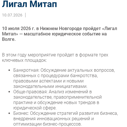
Лигал Митап
Импорто­замещение
10.07.2026
Автоматизация Промышленности
Интернет
10 июля 2026 г. в Нижнем Новгороде пройдет «Лигал
Мобильная связь
Митап» — масштабное юридическое событие на
Волге.
Фиксированная связь
Интеграция
В этом году мероприятие пройдет в формате трех
Рынок ПК
ключевых площадок:
Маркетинг
Банкротная: Обсуждение актуальных вопросов,
Торговые сети
связанных с процедурами банкротства,
Оборудование
правовыми аспектами и новыми
законодательными инициативами.
ПО
Обще-правовая: Анализ изменений в
Outsourcing
законодательстве, правоприменительной
практике и обсуждение новых трендов в
Кадры
юридической сфере.
Регулирование
Бизнес: Обсуждение стратегий развития бизнеса,
внедрения инновационных решений и
Финансы
оптимизации бизнес-процессов.
Web