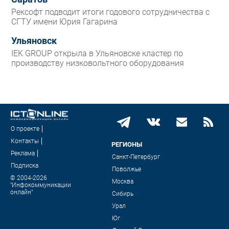
Рексофт подводит итоги годового сотрудничества с
СГТУ имени Юрия Гагарина
Ульяновск
IEK GROUP открыла в Ульяновске кластер по
производству низковольтного оборудования
О проекте
Контакты
РЕГИОНЫ
Реклама
Санкт-Петербург
Подписка
Поволжье
© 2004-2026
Москва
"Инфокоммуникации
онлайн"
Сибирь
Урал
Юг