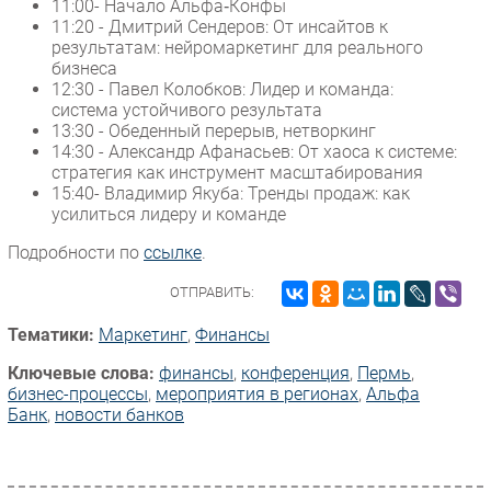
11:00- Начало Альфа‑Конфы
11:20 - Дмитрий Сендеров: От инсайтов к
Безопасность
результатам: нейромаркетинг для реального
Инновации
бизнеса
12:30 - Павел Колобков: Лидер и команда:
CIO/Управление ИТ
система устойчивого результата
Гаджеты
13:30 - Обеденный перерыв, нетворкинг
14:30 - Александр Афанасьев: От хаоса к системе:
Здоровье
стратегия как инструмент масштабирования
15:40- Владимир Якуба: Тренды продаж: как
РАЗДЕЛЫ
усилиться лидеру и команде
Подробности по
ссылке
.
Новости
Аналитика
ОТПРАВИТЬ:
Интервью
Тематики:
Маркетинг
,
Финансы
Мероприятия
Ключевые слова:
финансы
,
конференция
,
Пермь
,
Проекты
бизнес-процессы
,
мероприятия в регионах
,
Альфа
IT класс
Банк
,
новости банков
Тестовый стенд
Каталог компаний