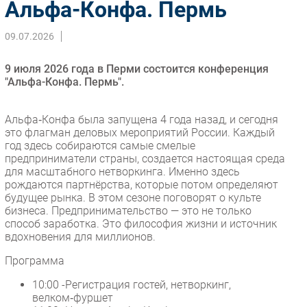
Альфа-Конфа. Пермь
Импорто­замещение
09.07.2026
Автоматизация Промышленности
Интернет
9 июля 2026 года в Перми состоится конференция
Мобильная связь
"Альфа-Конфа. Пермь".
Фиксированная связь
Интеграция
Альфа‑Конфа была запущена 4 года назад, и сегодня
это флагман деловых мероприятий России. Каждый
Рынок ПК
год здесь собираются самые смелые
Маркетинг
предприниматели страны, создается настоящая среда
для масштабного нетворкинга. Именно здесь
Торговые сети
рождаются партнёрства, которые потом определяют
Оборудование
будущее рынка. В этом сезоне поговорят о культе
ПО
бизнеса. Предпринимательство — это не только
способ заработка. Это философия жизни и источник
Outsourcing
вдохновения для миллионов.
Кадры
Программа
Регулирование
10:00 -Регистрация гостей, нетворкинг,
Финансы
велком‑фуршет
Web