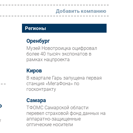
Добавить компанию
РАЗДЕЛЫ
Регионы
Новости
Оренбург
Музей Новотроицка оцифровал
Аналитика
более 40 тысяч экспонатов в
рамках нацпроекта
Интервью
Мероприятия
Киров
В квартале Гарь запущена первая
Проекты
станция «МегаФона» по
госконтракту
IT класс
Самара
Тестовый стенд
Ф
ТФОМС Самарской области
Каталог компаний
перевел страховой фонд данных на
аппаратно-защищенные
т
оптические носители