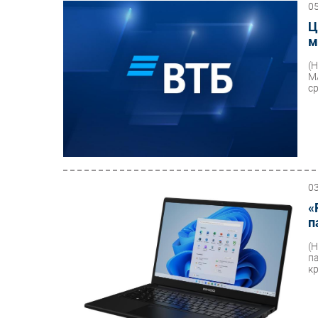
0
Ц
м
(
M
ср
0
«
п
(
п
к