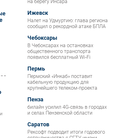
на берегу Инсара
Ижевск
ые
е
Налет на Удмуртию: глава региона
сообщил о рекордной атаке БПЛА
Чебоксары
В Чебоксарах на остановках
общественного транспорта
появился бесплатный Wi‑Fi
Пермь
Пермский «Инкаб» поставит
кабельную продукцию для
крупнейшего телеком-проекта
о
Пенза
билайн усилил 4G-связь в городах
и селах Пензенской области
ти
Саратов
Рексофт подводит итоги годового
сотрудничества с СГТУ имени