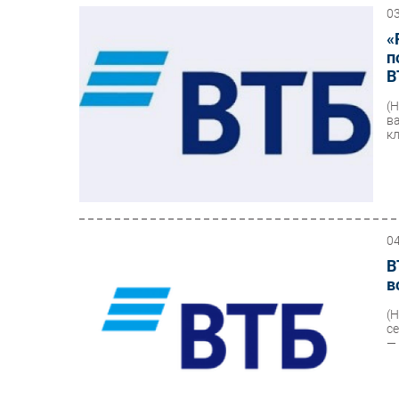
0
«
п
В
(
в
к
0
В
в
(
с
— 