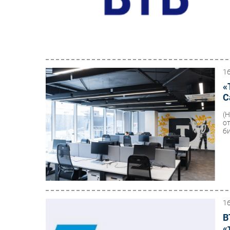
1
«
С
(
о
би
1
В
«