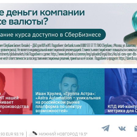
в
Иван Хрулев, «Группа Астра»:
«ИТ нашей
«Astra Automation – уникальная
чивает
на российском рынке
 производства
платформа по спектру
КПД ИИ-конту
»
возможностей»
метрика для 
.93 EUR 93.19
НИЖНИЙ НОВГОРОД
19.5
°