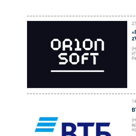
2
«
z
(
И
Ре
1
В
(
в
по