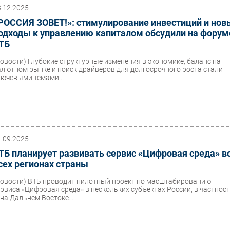
3.12.2025
РОССИЯ ЗОВЕТ!»: стимулирование инвестиций и нов
одходы к управлению капиталом обсудили на форум
ТБ
Новости)
Глубокие структурные изменения в экономике, баланс на
алютном рынке и поиск драйверов для долгосрочного роста стали
лючевыми темами...
4.09.2025
ТБ планирует развивать сервис «Цифровая среда» в
сех регионах страны
Новости)
ВТБ проводит пилотный проект по масштабированию
ервиса «Цифровая среда» в нескольких субъектах России, в частнос
на Дальнем Востоке....