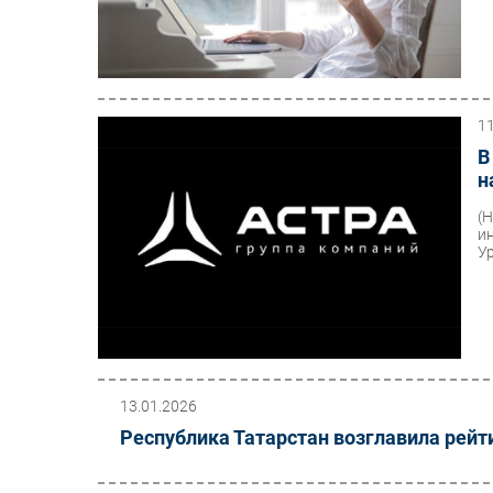
1
В
н
(
и
У
13.01.2026
Республика Татарстан возглавила рейт