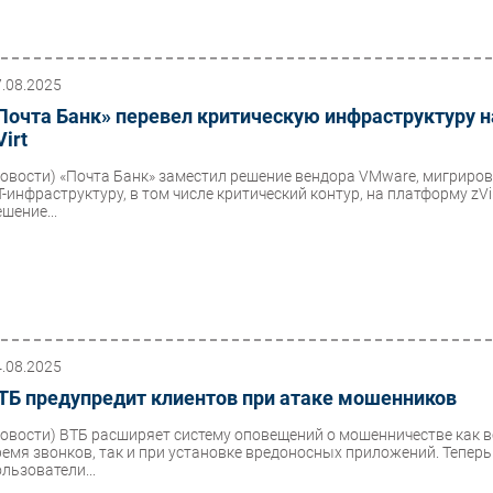
7.08.2025
Почта Банк» перевел критическую инфраструктуру н
Virt
Новости)
«Почта Банк» заместил решение вендора VMware, мигриро
Т-инфраструктуру, в том числе критический контур, на платформу zVir
шение...
4.08.2025
ТБ предупредит клиентов при атаке мошенников
Новости)
ВТБ расширяет систему оповещений о мошенничестве как 
ремя звонков, так и при установке вредоносных приложений. Теперь
льзователи...