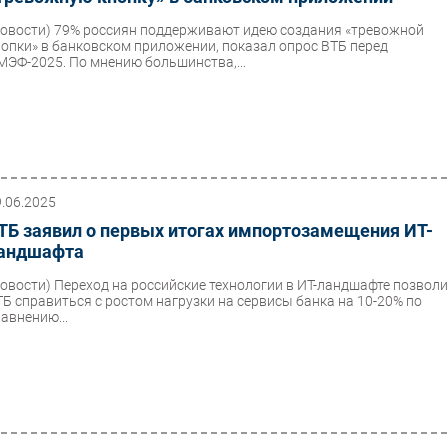
Новости)
79% россиян поддерживают идею создания «тревожной
нопки» в банковском приложении, показал опрос ВТБ перед
МЭФ-2025. По мнению большинства,...
9.06.2025
ТБ заявил о первых итогах импортозамещения ИТ-
андшафта
Новости)
Переход на российские технологии в ИТ-ландшафте позвол
ТБ справиться с ростом нагрузки на сервисы банка на 10-20% по
равнению...