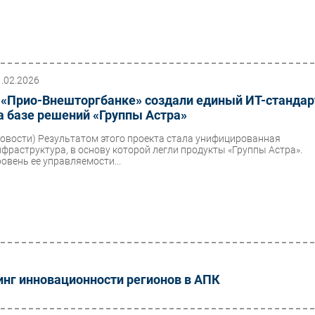
1.02.2026
 «Прио-Внешторгбанке» создали единый ИТ-стандар
а базе решений «Группы Астра»
Новости)
Результатом этого проекта стала унифицированная
нфраструктура, в основу которой легли продукты «Группы Астра».
ровень ее управляемости...
инг инновационности регионов в АПК