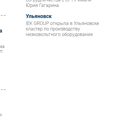
Юрия Гагарина
Ульяновск
IEK GROUP открыла в Ульяновске
кластер по производству
а
низковольтного оборудования
вав
t.
во