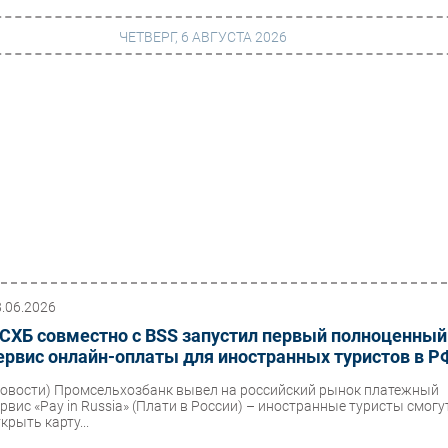
ЧЕТВЕРГ, 6 АВГУСТА 2026
г
Финансы
 сети
Web
ание
Безопасность
Инновации
ng
CIO/Управление ИТ
Гаджеты
8.06.2026
СХБ совместно с BSS запустил первый полноценный
вание
Здоровье
ервис онлайн-оплаты для иностранных туристов в Р
Новости)
Промсельхозбанк вывел на российский рынок платежный
ервис «Pay in Russia» (Плати в России) – иностранные туристы смогу
крыть карту...