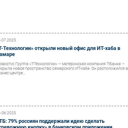
6.07.2025
Т-Технологии» открыли новый офис для ИТ-хаба в
амаре
Новости)
Группа «Т-Технологии» — материнская компания Т-Банка —
ткрыла новое пространство самарского ИТ-хаба. Он расположился 
знес-центре...
6.06.2025
ТБ: 79% россиян поддержали идею сделать
тревожную кнопку» в банковском приложении