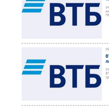
(
к
П
0
В
л
(
В
с