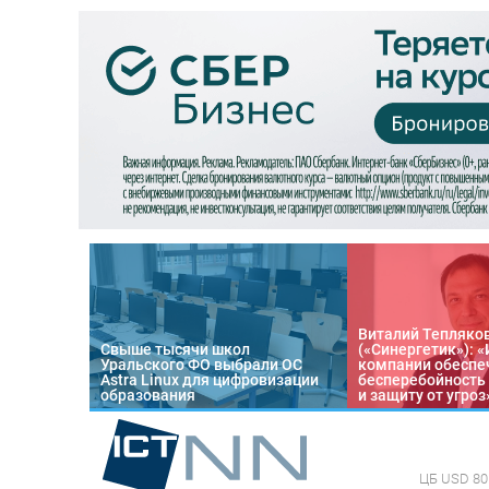
Виталий Тепляко
Свыше тысячи школ
(«Синергетик»): 
Уральского ФО выбрали ОС
компании обеспе
Astra Linux для цифровизации
бесперебойность
образования
и защиту от угроз
ЦБ
USD 80