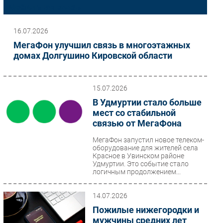
Мобильная связь
Импорто­замещение
Автоматизация Промышленности
16.07.2026
Интернет
МегаФон улучшил связь в многоэтажных
домах Долгушино Кировской области
Мобильная связь
Фиксированная связь
Интеграция
15.07.2026
Рынок ПК
В Удмуртии стало больше
Маркетинг
мест со стабильной
связью от МегаФона
Торговые сети
Оборудование
МегаФон запустил новое телеком-
оборудование для жителей села
ПО
Красное в Увинском районе
Удмуртии. Это событие стало
Outsourcing
логичным продолжением...
Кадры
Регулирование
14.07.2026
Финансы
Пожилые нижегородки и
мужчины средних лет
Web