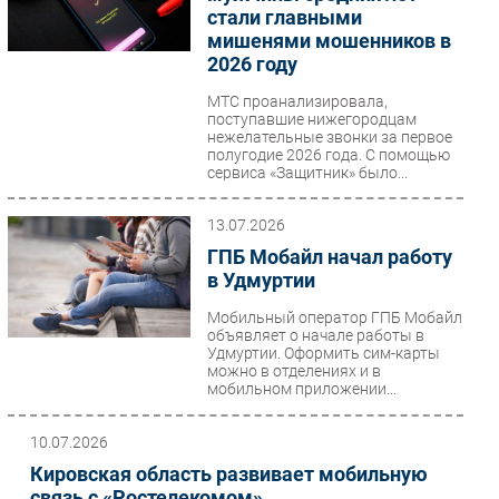
стали главными
Безопасность
мишенями мошенников в
Инновации
2026 году
CIO/Управление ИТ
МТС проанализировала,
поступавшие нижегородцам
Гаджеты
нежелательные звонки за первое
Здоровье
полугодие 2026 года. С помощью
сервиса «Защитник» было...
РАЗДЕЛЫ
13.07.2026
ГПБ Мобайл начал работу
Новости
в Удмуртии
Аналитика
Мобильный оператор ГПБ Мобайл
Интервью
объявляет о начале работы в
Удмуртии. Оформить сим-карты
Мероприятия
можно в отделениях и в
Проекты
мобильном приложении...
IT класс
10.07.2026
Тестовый стенд
Кировская область развивает мобильную
Каталог компаний
связь с «Ростелекомом»