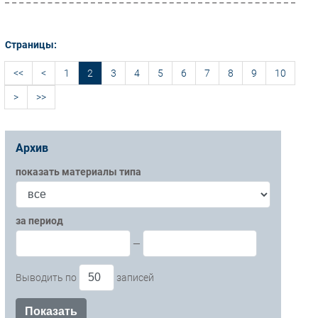
Страницы:
<<
<
1
2
3
4
5
6
7
8
9
10
>
>>
Архив
показать материалы типа
за период
—
Выводить по
записей