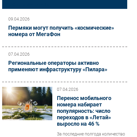
Мобильная связь
Импорто­замещение
Автоматизация Промышленности
09.04.2026
Интернет
Пермяки могут получить «космические»
номера от МегаФон
Мобильная связь
Фиксированная связь
Интеграция
07.04.2026
Рынок ПК
Региональные операторы активно
Маркетинг
применяют инфраструктуру «Пилара»
Торговые сети
Оборудование
07.04.2026
ПО
Перенос мобильного
Outsourcing
номера набирает
популярность: число
Кадры
переходов в «Летай»
Регулирование
выросло на 46 %
Финансы
За последние полгода количество
Web