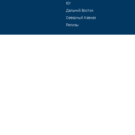
Юг
Дальний Восток
Северный Кавказ
Релизы