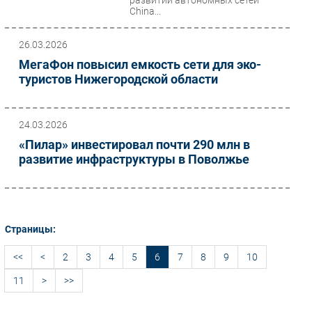
развитии автономных сетей
China...
26.03.2026
МегаФон повысил емкость сети для эко-
туристов Нижегородской области
24.03.2026
«Пилар» инвестировал почти 290 млн в
развитие инфраструктуры в Поволжье
Страницы:
<<
<
2
3
4
5
6
7
8
9
10
11
>
>>