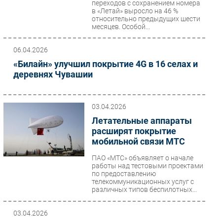
переходов с сохранением номера
в «Летай» выросло на 46 %
Безопасность
относительно предыдущих шести
Инновации
месяцев. Особой...
CIO/Управление ИТ
06.04.2026
Гаджеты
«Билайн» улучшил покрытие 4G в 16 селах и
Здоровье
деревнях Чувашии
РАЗДЕЛЫ
03.04.2026
Новости
Летательные аппараты
Аналитика
расширят покрытие
мобильной связи МТС
Интервью
Мероприятия
ПАО «МТС» объявляет о начале
работы над тестовыми проектами
Проекты
по предоставлению
телекоммуникационных услуг с
IT класс
различных типов беспилотных...
Тестовый стенд
Каталог компаний
03.04.2026