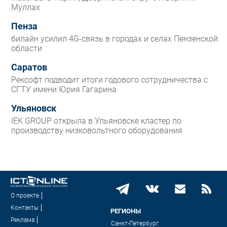
Муллах
Пенза
билайн усилил 4G-связь в городах и селах Пензенской
области
Саратов
Рексофт подводит итоги годового сотрудничества с
СГТУ имени Юрия Гагарина
Ульяновск
IEK GROUP открыла в Ульяновске кластер по
производству низковольтного оборудования
О проекте
Контакты
РЕГИОНЫ
Реклама
Санкт-Петербург