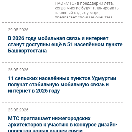
ПАО «МТС» в преддверии лета,
Безопасность
когда многие будут планировать
пляжный отдых у моря,
Инновации
предлагает своим абонентам
бесплатный роуминг в...
CIO/Управление ИТ
29.05.2026
Гаджеты
В 2026 году мобильная связь и интернет
Здоровье
станут доступны ещё в 51 населённом пункте
Башкортостана
РАЗДЕЛЫ
Новости
26.05.2026
Аналитика
11 сельских населённых пунктов Удмуртии
получат стабильную мобильную связь и
Интервью
интернет в 2026 году
Мероприятия
Проекты
25.05.2026
IT класс
МТС приглашает нижегородских
Тестовый стенд
архитекторов к участию в конкурсе дизайн-
Каталог компаний
проектов новых вышек связи