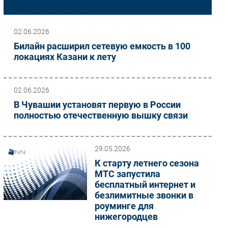
Мобильная связь
Импорто­замещение
Автоматизация Промышленности
02.06.2026
Интернет
Билайн расширил сетевую емкость в 100
локациях Казани к лету
Мобильная связь
Фиксированная связь
Интеграция
02.06.2026
Рынок ПК
В Чувашии установят первую в России
Маркетинг
полностью отечественную вышку связи
Торговые сети
Оборудование
29.05.2026
ПО
К старту летнего сезона
Outsourcing
МТС запустила
бесплатный интернет и
Кадры
безлимитные звонки в
Регулирование
роуминге для
Финансы
нижегородцев
Web