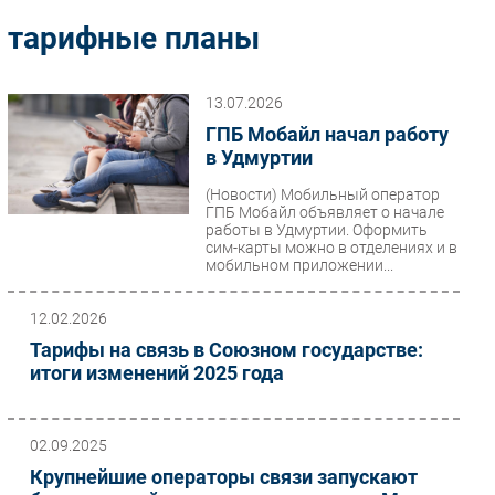
Импорто­замещение
тарифные планы
Автоматизация Промышленности
Интернет
13.07.2026
Мобильная связь
ГПБ Мобайл начал работу
Фиксированная связь
в Удмуртии
Интеграция
(Новости)
Мобильный оператор
ГПБ Мобайл объявляет о начале
Рынок ПК
работы в Удмуртии. Оформить
Маркетинг
сим-карты можно в отделениях и в
мобильном приложении...
Торговые сети
Оборудование
12.02.2026
ПО
Тарифы на связь в Союзном государстве:
Outsourcing
итоги изменений 2025 года
Кадры
Регулирование
02.09.2025
Финансы
Крупнейшие операторы связи запускают
Web