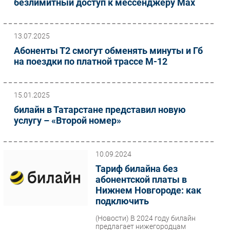
безлимитный доступ к мессенджеру Мах
Безопасность
Инновации
13.07.2025
CIO/Управление ИТ
Абоненты Т2 смогут обменять минуты и Гб
Гаджеты
на поездки по платной трассе М-12
Здоровье
15.01.2025
РАЗДЕЛЫ
билайн в Татарстане представил новую
услугу – «Второй номер»
Новости
Аналитика
Интервью
10.09.2024
Мероприятия
Тариф билайна без
абонентской платы в
Проекты
Нижнем Новгороде: как
IT класс
подключить
Тестовый стенд
(Новости)
В 2024 году билайн
Каталог компаний
предлагает нижегородцам