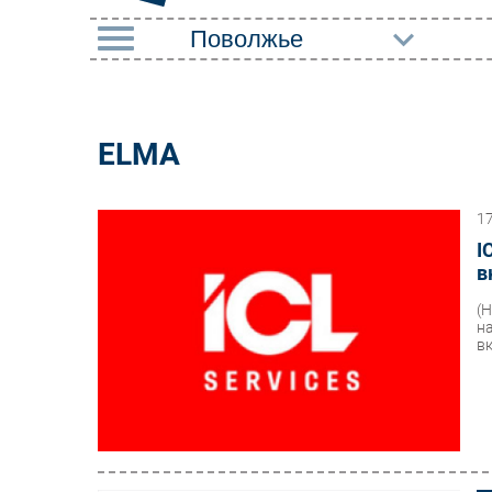
РУБРИКИ
Импорто­замещение
Маркетин
ELMA
Автоматизация
Торговые
Промышленности
1
Оборудов
Интернет
I
ПО
в
Мобильная связь
Outsourci
(
Фиксированная связь
н
Кадры
в
Интеграция
Регулиро
Рынок ПК