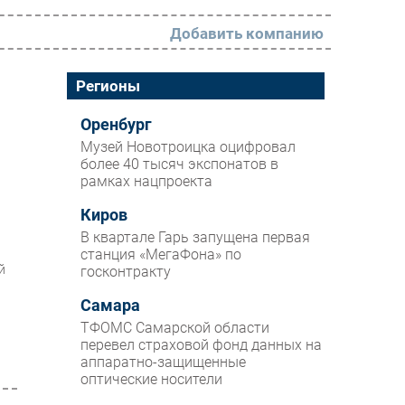
Добавить компанию
РАЗДЕЛЫ
Регионы
Новости
Оренбург
Музей Новотроицка оцифровал
Аналитика
более 40 тысяч экспонатов в
рамках нацпроекта
Интервью
Мероприятия
Киров
В квартале Гарь запущена первая
Проекты
станция «МегаФона» по
й
госконтракту
IT класс
Самара
Тестовый стенд
ТФОМС Самарской области
Каталог компаний
перевел страховой фонд данных на
аппаратно-защищенные
оптические носители