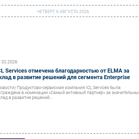
ЧЕТВЕРГ, 6 АВГУСТА 2026
г
Финансы
 сети
Web
7.02.2026
ание
Безопасность
CL Services отмечена благодарностью от ELMA за
Инновации
клад в развитие решений для сегмента Enterprise
ng
CIO/Управление ИТ
Новости)
Продуктово-сервисная компания ICL Services была
аграждена в номинации «Самый активный партнер» за значительны
Гаджеты
клад в развитие решений...
вание
Здоровье