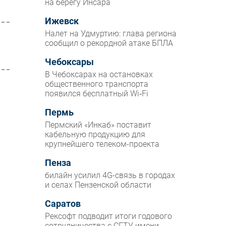
на берегу Инсара
Ижевск
Налет на Удмуртию: глава региона
сообщил о рекордной атаке БПЛА
Чебоксары
В Чебоксарах на остановках
общественного транспорта
появился бесплатный Wi‑Fi
Пермь
Пермский «Инкаб» поставит
кабельную продукцию для
крупнейшего телеком-проекта
Пенза
билайн усилил 4G-связь в городах
и селах Пензенской области
Саратов
Рексофт подводит итоги годового
сотрудничества с СГТУ имени