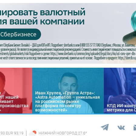
в
Иван Хрулев, «Группа Астра»:
«ИТ нашей
«Astra Automation – уникальная
чивает
на российском рынке
 производства
платформа по спектру
КПД ИИ-конту
»
возможностей»
метрика для 
.93 EUR 93.19
НИЖНИЙ НОВГОРОД
27.6
°