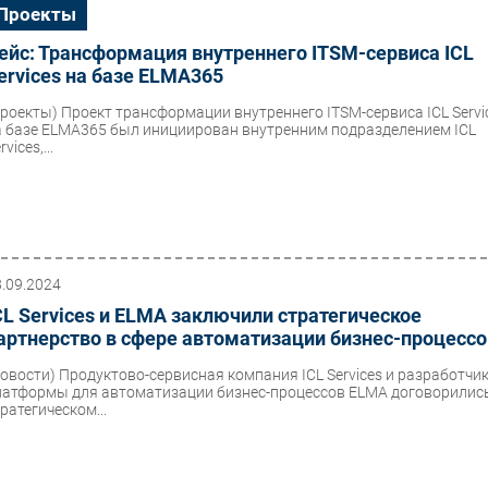
Проекты
ейс: Трансформация внутреннего ITSM-сервиса ICL
ervices на базе ELMA365
Проекты)
Проект трансформации внутреннего ITSM-сервиса ICL Servi
а базе ELMA365 был инициирован внутренним подразделением ICL
rvices,...
8.09.2024
CL Services и ELMA заключили стратегическое
артнерство в сфере автоматизации бизнес-процесс
Новости)
Продуктово-сервисная компания ICL Services и разработчи
латформы для автоматизации бизнес-процессов ELMA договорилис
ратегическом...