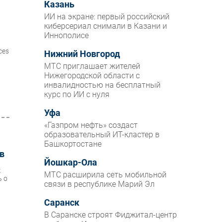
Казань
ИИ на экране: первый российский
киберсериал снимали в Казани и
Иннополисе
ces
Нижний Новгород
МТС приглашает жителей
Нижегородской области с
инвалидностью на бесплатный
курс по ИИ с нуля
Уфа
«Газпром нефть» создаст
образовательный ИТ-кластер в
Башкортостане
ов
Йошкар-Ола
к
МТС расширила сеть мобильной
ь о
связи в республике Марий Эл
Саранск
В Саранске строят Фиджитал-центр