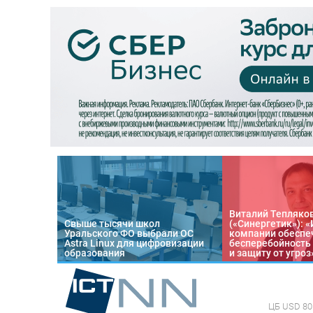
Виталий Тепляко
Свыше тысячи школ
(«Синергетик»): 
Уральского ФО выбрали ОС
компании обеспе
Astra Linux для цифровизации
бесперебойность
образования
и защиту от угроз
ЦБ
USD 80