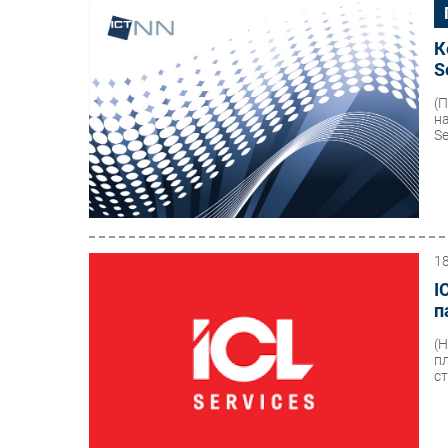
К
S
(
н
Se
1
I
п
(
п
ст