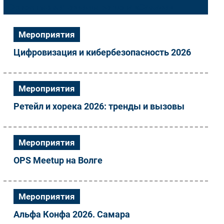
Основные материалы региона «Самара»
Импорто­замещение
Автоматизация Промышленности
Мероприятия
Интернет
Цифровизация и кибербезопасность 2026
Мобильная связь
Фиксированная связь
Интеграция
Мероприятия
Рынок ПК
Ретейл и хорека 2026: тренды и вызовы
Маркетинг
Торговые сети
Оборудование
Мероприятия
ПО
OPS Meetup на Волге
Outsourcing
Кадры
Регулирование
Мероприятия
Финансы
Альфа Конфа 2026. Самара
Web