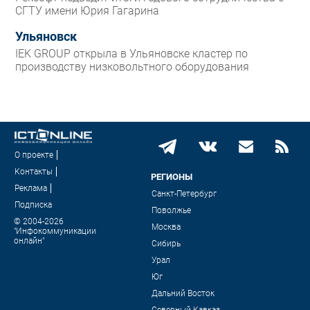
СГТУ имени Юрия Гагарина
Ульяновск
IEK GROUP открыла в Ульяновске кластер по
производству низковольтного оборудования
О проекте
Контакты
РЕГИОНЫ
Реклама
Санкт-Петербург
Подписка
Поволжье
© 2004-2026
Москва
"Инфокоммуникации
онлайн"
Сибирь
Урал
Юг
Дальний Восток
Северный Кавказ