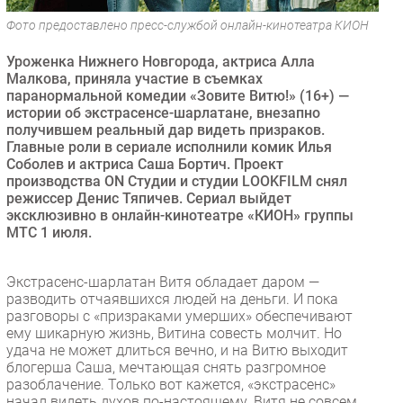
Безопасность
Фото предоставлено пресс-службой онлайн-кинотеатра КИОН
Инновации
Уроженка Нижнего Новгорода, актриса Алла
CIO/Управление ИТ
Малкова, приняла участие в съемках
паранормальной комедии «Зовите Витю!» (16+) —
Гаджеты
истории об экстрасенсе-шарлатане, внезапно
Здоровье
получившем реальный дар видеть призраков.
Главные роли в сериале исполнили комик Илья
Соболев и актриса Саша Бортич. Проект
РАЗДЕЛЫ
производства ON Студии и студии LOOKFILM снял
режиссер Денис Тяпичев. Сериал выйдет
Новости
эксклюзивно в онлайн-кинотеатре «КИОН» группы
МТС 1 июля.
Аналитика
Интервью
Экстрасенс-шарлатан Витя обладает даром —
Мероприятия
разводить отчаявшихся людей на деньги. И пока
Проекты
разговоры с «призраками умерших» обеспечивают
ему шикарную жизнь, Витина совесть молчит. Но
IT класс
удача не может длиться вечно, и на Витю выходит
Тестовый стенд
блогерша Саша, мечтающая снять разгромное
разоблачение. Только вот кажется, «экстрасенс»
Каталог компаний
начал видеть духов по-настоящему. Витя не совсем