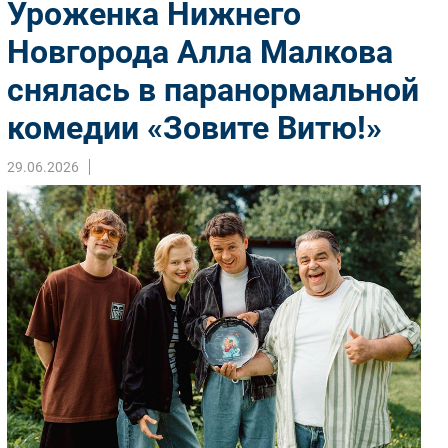
Уроженка Нижнего
Импорто­замещение
Новгорода Алла Малкова
Автоматизация Промышленности
снялась в паранормальной
Интернет
Мобильная связь
комедии «Зовите Витю!»
Фиксированная связь
Интеграция
29.06.2026
Рынок ПК
Маркетинг
Торговые сети
Оборудование
ПО
Outsourcing
Кадры
Регулирование
Финансы
Web