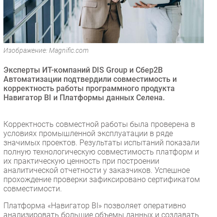
Безопасность
Инновации
CIO/Управление ИТ
Изображение: Magnific.com
Гаджеты
Здоровье
Эксперты ИТ-компаний DIS Group и Сбер2В
Автоматизации подтвердили совместимость и
корректность работы программного продукта
РАЗДЕЛЫ
Навигатор BI и Платформы данных Селена.
Новости
Корректность совместной работы была проверена в
Аналитика
условиях промышленной эксплуатации в ряде
Интервью
значимых проектов. Результаты испытаний показали
полную технологическую совместимость платформ и
Мероприятия
их практическую ценность при построении
Проекты
аналитической отчетности у заказчиков. Успешное
прохождение проверки зафиксировано сертификатом
IT класс
совместимости.
Тестовый стенд
Платформа «Навигатор BI» позволяет оперативно
Каталог компаний
анализировать большие объемы данных и создавать