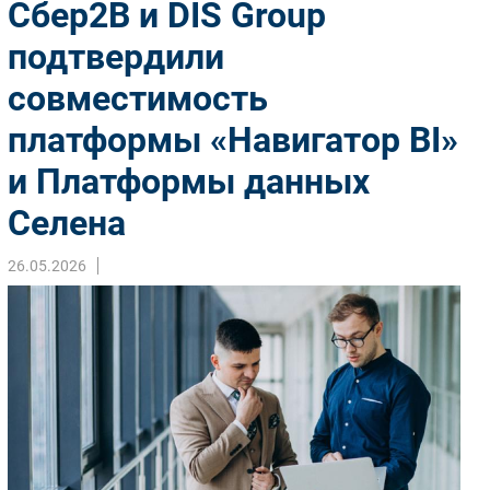
Сбер2В и DIS Group
Импорто­замещение
подтвердили
Автоматизация Промышленности
совместимость
Интернет
Мобильная связь
платформы «Навигатор BI»
Фиксированная связь
и Платформы данных
Интеграция
Рынок ПК
Селена
Маркетинг
26.05.2026
Торговые сети
Оборудование
ПО
Outsourcing
Кадры
Регулирование
Финансы
Web