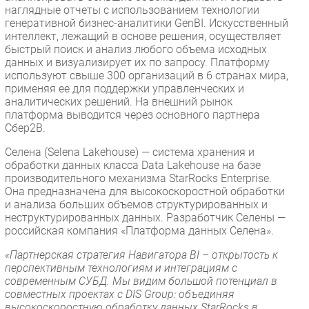
наглядные отчеты с использованием технологии
генеративной бизнес-аналитики GenBI. Искусственный
интеллект, лежащий в основе решения, осуществляет
быстрый поиск и анализ любого объема исходных
данных и визуализирует их по запросу. Платформу
используют свыше 300 организаций в 6 странах мира,
применяя ее для поддержки управленческих и
аналитических решений. На внешний рынок
платформа выводится через основного партнера
Сбер2B.
Селена (Selena Lakehouse) — система хранения и
обработки данных класса Data Lakehouse на базе
производительного механизма StarRocks Enterprise.
Она предназначена для высокоскоростной обработки
и анализа больших объемов структурированных и
неструктурированных данных. Разработчик Селены —
российская компания «Платформа данных Селена».
«Партнерская стратегия Навигатора BI – открытость к
перспективным технологиям и интеграциям с
современным СУБД. Мы видим большой потенциал в
совместных проектах с DIS Group: объединяя
высокоскоростную обработку данных StarRocks в