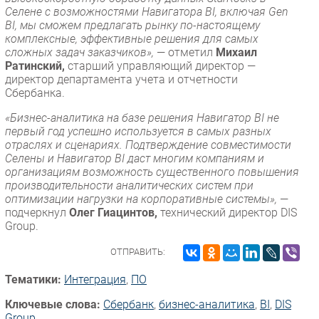
Селене с возможностями Навигатора BI, включая Gen
BI, мы сможем предлагать рынку по-настоящему
комплексные, эффективные решения для самых
сложных задач заказчиков»,
— отметил
Михаил
Ратинский,
старший управляющий директор —
директор департамента учета и отчетности
Сбербанка.
«Бизнес-аналитика на базе решения Навигатор BI не
первый год успешно используется в самых разных
отраслях и сценариях. Подтверждение совместимости
Селены и Навигатор BI даст многим компаниям и
организациям возможность существенного повышения
производительности аналитических систем при
оптимизации нагрузки на корпоративные системы»,
—
подчеркнул
Олег Гиацинтов,
технический директор DIS
Group.
ОТПРАВИТЬ:
Тематики:
Интеграция
,
ПО
Ключевые слова:
Сбербанк
,
бизнес-аналитика
,
BI
,
DIS
Group