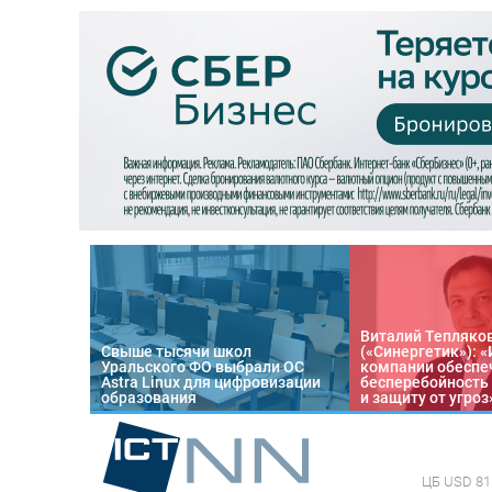
Виталий Тепляко
Свыше тысячи школ
(«Синергетик»): 
Уральского ФО выбрали ОС
компании обеспе
Astra Linux для цифровизации
бесперебойность
образования
и защиту от угроз
ЦБ
USD 81