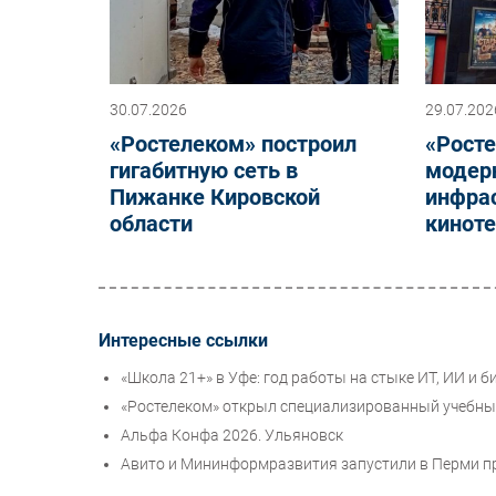
30.07.2026
29.07.202
«Ростелеком» построил
«Рост
гигабитную сеть в
модер
Пижанке Кировской
инфрас
области
кинот
Интересные ссылки
«Школа 21+» в Уфе: год работы на стыке ИТ, ИИ и б
«Ростелеком» открыл специализированный учебны
Альфа Конфа 2026. Ульяновск
Авито и Мининформразвития запустили в Перми п