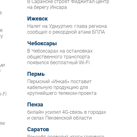
В Саранске строят Фиджитал-центр
на берегу Инсара
в
Ижевск
Налет на Удмуртию: глава региона
е.
сообщил о рекордной атаке БПЛА
му
Чебоксары
В Чебоксарах на остановках
общественного транспорта
появился бесплатный Wi‑Fi
ми
е
Пермь
Пермский «Инкаб» поставит
кабельную продукцию для
крупнейшего телеком-проекта
-Fi
Пенза
билайн усилил 4G-связь в городах
и селах Пензенской области
ом
Саратов
Рексофт подводит итоги годового