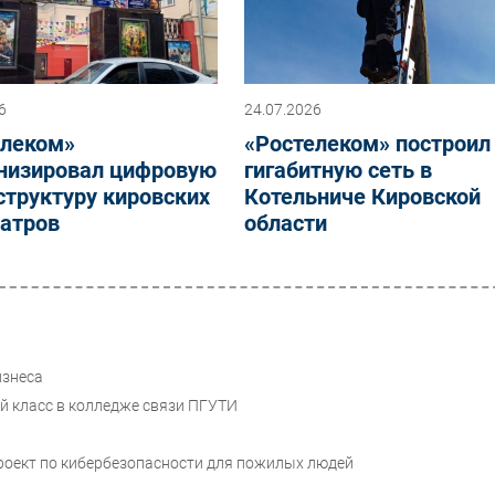
6
24.07.2026
елеком»
«Ростелеком» построил
низировал цифровую
гигабитную сеть в
труктуру кировских
Котельниче Кировской
еатров
области
изнеса
й класс в колледже связи ПГУТИ
роект по кибербезопасности для пожилых людей