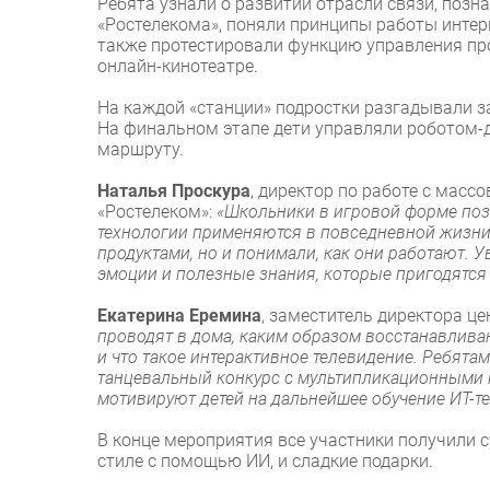
Ребята узнали о развитии отрасли связи, по
«Ростелекома», поняли принципы работы интерн
также протестировали функцию управления п
онлайн-кинотеатре.
На каждой «станции» подростки разгадывали за
На финальном этапе дети управляли роботом-
маршруту.
Наталья Проскура
, директор по работе с мас
«Ростелеком»:
«Школьники в игровой форме поз
технологии применяются в повседневной жизни
продуктами, но и понимали, как они работают. 
эмоции и полезные знания, которые пригодятся
Екатерина Еремина
, заместитель директора це
проводят в дома, каким образом восстанавливаю
и что такое интерактивное телевидение. Ребята
танцевальный конкурс с мультипликационными г
мотивируют детей на дальнейшее обучение ИТ-т
В конце мероприятия все участники получили 
стиле с помощью ИИ, и сладкие подарки.