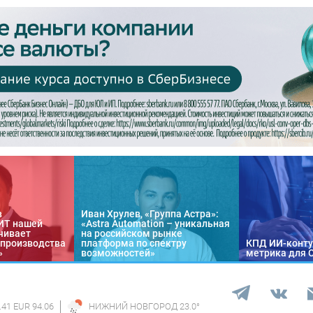
в
Иван Хрулев, «Группа Астра»:
«ИТ нашей
«Astra Automation – уникальная
чивает
на российском рынке
 производства
платформа по спектру
КПД ИИ-конту
»
возможностей»
метрика для 
.41 EUR 94.06
НИЖНИЙ НОВГОРОД
23.0
°