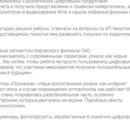
знакомились с различными цифровыми продуктами
ета и получили представление о правилах кибергигиены, а
росмотром в видеосервисе Wink и нашли любимые фильмы 
гадки, решали ребусы, отвечали на вопросы по ИТ-тематик
доставщиком, помогая ему развозить посылки по заданно
совым сегментом Кировского филиала ПАО
накомились с современными сервисами, узнали, как новые
. Мы хотим, чтобы ребята не просто пользовались цифровы
Уверена, что участники мероприятия получили положительны
 им в будущем»
.
нтра «Познание»:
«Наши воспитанники узнали, как интернет
т связь в случае повреждения оптоволокна, как работает Wi
м очень понравилась развлекательная часть, особенно
ероями, которые двигались на экране. Подобные квесты
ехнологиям».
сувениры, фотопортреты, обработанные в сказочно-цифров