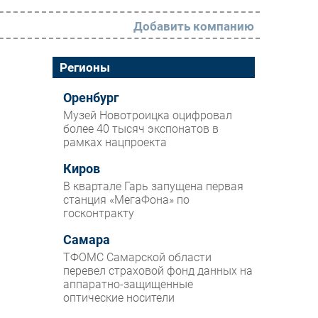
Добавить компанию
РАЗДЕЛЫ
Регионы
Новости
Оренбург
Музей Новотроицка оцифровал
Аналитика
более 40 тысяч экспонатов в
рамках нацпроекта
Интервью
Мероприятия
Киров
В квартале Гарь запущена первая
Проекты
станция «МегаФона» по
госконтракту
IT класс
Самара
Тестовый стенд
ТФОМС Самарской области
Каталог компаний
перевел страховой фонд данных на
аппаратно-защищенные
оптические носители