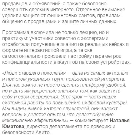
продавцов и объявлений, а также безопасно
Безопасность
совершать сделки в интернете. Отдельное внимание
уделили защите от фишинговых сайтов, правилам
Инновации
общения с продавцами и защите личных данных.
CIO/Управление ИТ
Программа включила не только лекцию, но и
Гаджеты
практикум: участники совестно с экспертами
Здоровье
отработали полученные знания на реальных кейсах в
формате интерактивной игры, а также
самостоятельно произвели настройку параметров
РАЗДЕЛЫ
конфиденциальности аккаунтов на своих устройствах.
«Люди старшего поколения — одна из самых активных
Новости
и при этом уязвимых групп пользователей интернета.
Аналитика
Для нас важно не просто сделать платформу удобной,
но и дать им уверенные знания о том, как защитить
Интервью
себя и свои сбережения. Этот урок — часть нашей
Мероприятия
системной работы по повышению цифровой культуры.
Мы видим живой интерес слушателей, они задают
Проекты
вопросы и делятся опытом, что делает обучение
IT класс
максимально эффективным»
— комментирует
Наталья
Тестовый стенд
Юматова
, директор департамента по доверию и
безопасности Авито.
Каталог компаний