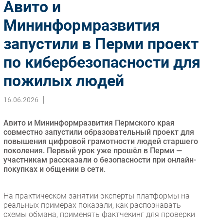
Авито и
Импорто­замещение
Мининформразвития
Автоматизация Промышленности
запустили в Перми проект
Интернет
Мобильная связь
по кибербезопасности для
Фиксированная связь
пожилых людей
Интеграция
Рынок ПК
16.06.2026
Маркетинг
Торговые сети
Авито и Мининформразвития Пермского края
совместно запустили образовательный проект для
Оборудование
повышения цифровой грамотности людей старшего
ПО
поколения. Первый урок уже прошёл в Перми —
участникам рассказали о безопасности при онлайн-
Outsourcing
покупках и общении в сети.
Кадры
Регулирование
На практическом занятии эксперты платформы на
Финансы
реальных примерах показали, как распознавать
схемы обмана, применять фактчекинг для проверки
Web