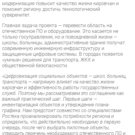
модернизация повысит качество жизни кировчан и
Безопасность
поможет региону достичь технологический
суверенитет.
Инновации
CIO/Управление ИТ
Главная задача проекта — перевести область на
отечественное ПО и оборудование. Это касается не
Гаджеты
только госуправления, но и повседневной жизни —
Здоровье
школы, больницы, административные здания получат
современную инженерную инфраструктуру и
защищенные цифровые системы. В городах появятся
РАЗДЕЛЫ
«умные» решения для транспорта, ЖКХ и
общественной безопасности.
Новости
«Цифровизация социальных объектов — школ, больниц,
Аналитика
транспорта — напрямую влияет на качество жизни
кировчан и эффективность работы государственных
Интервью
служб. Поэтому мы рассматриваем это соглашение как
Мероприятия
важный практический шаг. Первые шаги —
инвентаризация объектов и утверждение плана-
Проекты
графика. Нам предстоит совместно со специалистами
IT класс
Ростеха проанализировать потребности региона и
Тестовый стенд
определить, что действительно необходимо в первую
очередь, после чего выбрать пилотные объекты,
Каталог компаний
утвердить перечень необходимого отечественного ПО и