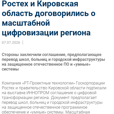
Ростех и Кировская
Импорто­замещение
область договорились о
Автоматизация Промышленности
масштабной
Интернет
Мобильная связь
цифровизации региона
Фиксированная связь
Интеграция
07.07.2026
Рынок ПК
Стороны заключили соглашение, предполагающее
Маркетинг
перевод школ, больниц и городской инфраструктуры
Торговые сети
на защищенное отечественное ПО и «умные»
системы
Оборудование
ПО
Компания «РТ-Проектные технологии» Госкорпорации
Outsourcing
Ростех и правительство Кировской области подписали
Кадры
на выставке ИННОПРОМ соглашение о цифровой
трансформации региона. Документ предполагает
Регулирование
перевод школ, больниц и городской инфраструктуры
Финансы
на защищенное отечественное программное
обеспечение и «умные» системы. Масштабная
Web