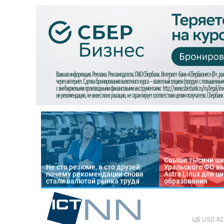
Свыше тысячи ш
Не сто резюме, а сто друзей:
Уральского ФО в
почему рекомендации снова
Astra Linux для 
стали валютой рынка труда
образования
ЦБ
USD 82