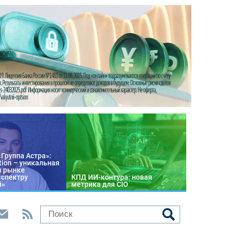
«Группа Астра»:
tion – уникальная
м рынке
 спектру
КПД ИИ-контура: новая
й»
метрика для CIO