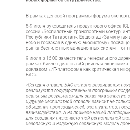
В рамках деловой программы форума эксперты 
8-9 июля руководитель продуктового офиса ICL
сессии «Беспилотный транспортный контур: ин
Республики Татарстан». Ее доклад «Замкнутая 
небо и госзаказ в единую экосистему» посвящ
рынка беспилотных авиационных систем – от п
9 июля в 16:00 заместитель генерального дире
рамках бизнес-диалога «Сервисная экономика Б
докладом «ИТ-платформа как критическая инф
БАС».
«Сегодня отрасль БАС активно развивается: поя
реализуются государственные программы подде
реальным результатом для заказчика зачастую 
будущее беспилотной отрасли зависит не только
объединит производителей, эксплуатантов, гос
взаимодействия. А на примере нашей платформы
для создания низкочастотной региональной эк
безопасную и надежную сервисную модель дро