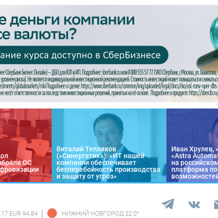
Виталий Тепляков
Иван Хрулев, 
кол
(«Синергетик»): «ИТ нашей
«Astra Automa
ыбрали ОС
компании обеспечивает
на российско
цифровизации
бесперебойность производства
платформа по
и защиту от угроз»
возможносте
.17 EUR 94.84
НИЖНИЙ НОВГОРОД
22.0
°