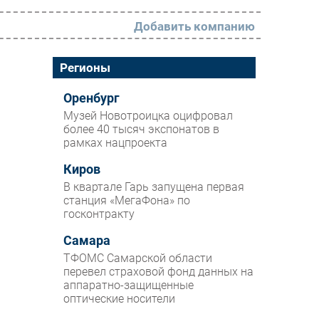
Добавить компанию
РАЗДЕЛЫ
Регионы
Новости
Оренбург
Музей Новотроицка оцифровал
Аналитика
более 40 тысяч экспонатов в
рамках нацпроекта
Интервью
Мероприятия
Киров
В квартале Гарь запущена первая
Проекты
станция «МегаФона» по
госконтракту
IT класс
Самара
Тестовый стенд
ТФОМС Самарской области
Каталог компаний
перевел страховой фонд данных на
аппаратно-защищенные
оптические носители