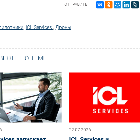
ОТПРАВИТЬ:
пилотники
,
ICL Services
,
Дроны
ВЕЖЕЕ ПО ТЕМЕ
6
22.07.2026
rvices запускает
ICL Services и