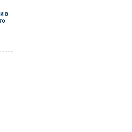
и в
го