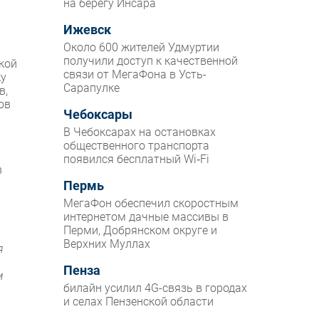
на берегу Инсара
Ижевск
Около 600 жителей Удмуртии
получили доступ к качественной
ской
связи от МегаФона в Усть-
ку
Сарапулке
в,
ов
Чебоксары
В Чебоксарах на остановках
общественного транспорта
появился бесплатный Wi‑Fi
в
Пермь
МегаФон обеспечил скоростным
интернетом дачные массивы в
Перми, Добрянском округе и
Верхних Муллах
я
Пенза
м
билайн усилил 4G-связь в городах
и селах Пензенской области