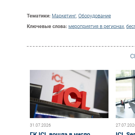
Тематики:
Маркетинг
,
Оборудование
Ключевые слова:
мероприятия в регионах
,
бес
С
31.07.2026
27.07.202
ГК ICL вошла в число
ICL Se