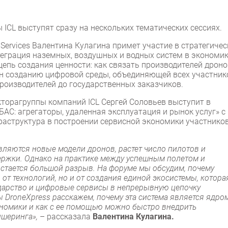
ICL выступят сразу на нескольких тематических сессиях.
 Services Валентина Кулагина примет участие в стратегиче
теграция наземных, воздушных и водных систем в экономи
цепь создания ценности: как связать производителей дроно
ен созданию цифровой среды, объединяющей всех участник
роизводителей до государственных заказчиков.
кторагруппы компаний ICL Сергей Соловьев выступит в
АС: агрегаторы, удаленная эксплуатация и рынок услуг» с
раструктура в построении сервисной экономики участнико
вляются новые модели дронов, растет число пилотов и
ржки. Однако на практике между успешным полетом и
остается большой разрыв. На форуме мы обсудим, почему
 от технологий, но и от создания единой экосистемы, котора
ударство и цифровые сервисы в непрерывную цепочку
 DroneXpress расскажем, почему эта система является ядро
ономики и как с ее помощью можно быстро внедрить
ншеринга»,
– рассказала
Валентина Кулагина.