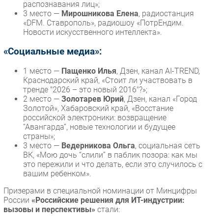
распознавания лиц»;
3 место —
Мирошникова Елена
, радиостанция
«DFM. Ставрополь», радиошоу «ПотрЕндим.
Новости искусственного интеллекта».
«Социальные медиа»:
1 место —
Пащенко Илья
, Дзен, канал AI-TREND,
Краснодарский край, «Стоит ли участвовать в
тренде "2026 – это новый 2016"?»;
2 место —
Золотарев Юрий
, Дзен, канал «Город
Зoлотой», Хабаровский край, «Восстание
российской электроники: возвращение
“Авангарда”, новые технологии и будущее
страны»;
3 место —
Ведерникова Ольга
, социальная сеть
ВК, «Мою дочь “слили” в паблик позора: как мы
это пережили и что делать, если это случилось с
вашим ребенком».
Призерами в специальной номинации от Минцифры
России
«Российские решения для ИТ-индустрии:
вызовы и перспективы»
стали: