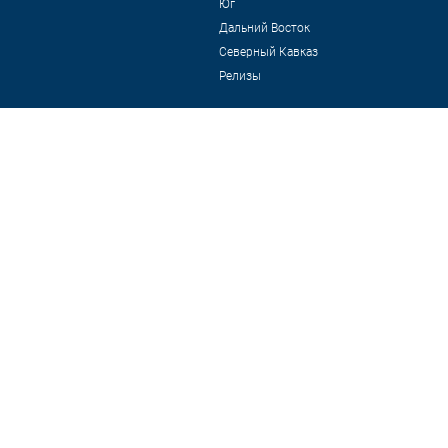
Юг
Дальний Восток
Северный Кавказ
Релизы