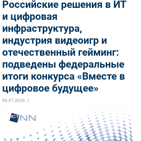
Российские решения в ИТ
Импорто­замещение
и цифровая
Автоматизация Промышленности
инфраструктура,
Интернет
Мобильная связь
индустрия видеоигр и
Фиксированная связь
отечественный гейминг:
Интеграция
Рынок ПК
подведены федеральные
Маркетинг
итоги конкурса «Вместе в
Торговые сети
цифровое будущее»
Оборудование
ПО
06.07.2026
Outsourcing
Кадры
Регулирование
Финансы
Web