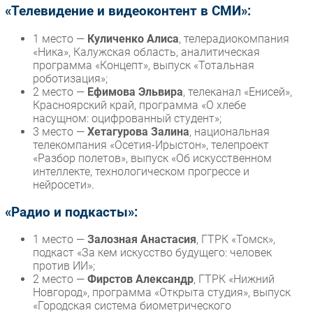
«Телевидение и видеоконтент в СМИ»:
1 место —
Куличенко Алиса
, телерадиокомпания
«Ника», Калужская область, аналитическая
программа «Концепт», выпуск «Тотальная
роботизация»;
2 место —
Ефимова Эльвира
, телеканал «Енисей»,
Красноярский край, программа «О хлебе
насущном: оцифрованный студент»;
3 место —
Хетагурова Залина
, национальная
телекомпания «Осетия-Ирыстон», телепроект
«Разбор полетов», выпуск «Об искусственном
интеллекте, технологическом прогрессе и
нейросети».
«Радио и подкасты»:
1 место —
Залозная Анастасия
, ГТРК «Томск»,
подкаст «За кем искусство будущего: человек
против ИИ»;
2 место —
Фирстов Александр
, ГТРК «Нижний
Новгород», программа «Открыта студия», выпуск
«Городская система биометрического