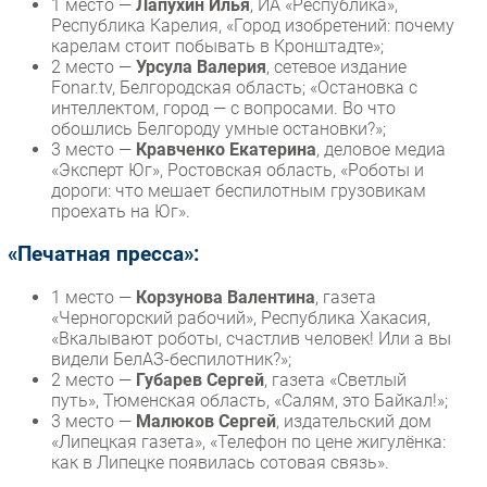
1 место —
Лапухин Илья
, ИА «Республика»,
Республика Карелия, «Город изобретений: почему
карелам стоит побывать в Кронштадте»;
2 место —
Урсула Валерия
, сетевое издание
Fonar.tv, Белгородская область; «Остановка с
интеллектом, город — с вопросами. Во что
обошлись Белгороду умные остановки?»;
3 место —
Кравченко Екатерина
, деловое медиа
«Эксперт Юг», Ростовская область, «Роботы и
дороги: что мешает беспилотным грузовикам
проехать на Юг».
«Печатная пресса»:
1 место —
Корзунова Валентина
, газета
«Черногорский рабочий», Республика Хакасия,
«Вкалывают роботы, счастлив человек! Или а вы
видели БелАЗ-беспилотник?»;
2 место —
Губарев Сергей
, газета «Светлый
путь», Тюменская область, «Салям, это Байкал!»;
3 место —
Малюков Сергей
, издательский дом
«Липецкая газета», «Телефон по цене жигулёнка:
как в Липецке появилась сотовая связь».