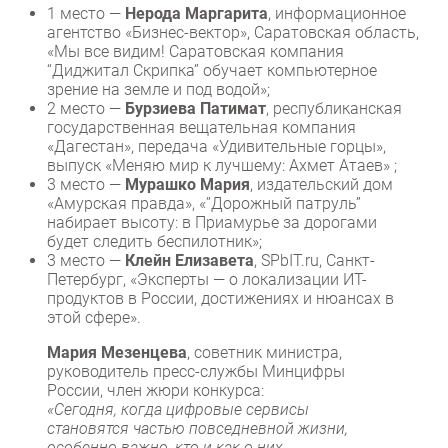
1 место —
Нерода Маргарита
, информационное
агентство «Бизнес-вектор», Саратовская область,
«Мы все видим! Саратовская компания
“Диджитал Скрипка” обучает компьютерное
зрение на земле и под водой»;
2 место —
Бурзиева Патимат
, республиканская
государственная вещательная компания
«Дагестан», передача «Удивительные горцы»,
выпуск «Меняю мир к лучшему: Ахмет Атаев» ;
3 место —
Мурашко Мария
, издательский дом
«Амурская правда», «”Дорожный патруль”
набирает высоту: в Приамурье за дорогами
будет следить беспилотник»;
3 место —
Клейн Елизавета
, SPbIT.ru, Санкт-
Петербург, «Эксперты — о локализации ИТ-
продуктов в России, достижениях и нюансах в
этой сфере».
Мария Мезенцева
, советник министра,
руководитель пресс-службы Минцифры
России, член жюри конкурса:
«Сегодня, когда цифровые сервисы
становятся частью повседневной жизни,
особенно важно, кто и как о них