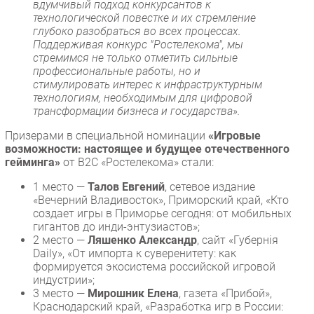
вдумчивый подход конкурсантов к
технологической повестке и их стремление
глубоко разобраться во всех процессах.
Поддерживая конкурс "Ростелекома", мы
стремимся не только отметить сильные
профессиональные работы, но и
стимулировать интерес к инфраструктурным
технологиям, необходимым для цифровой
трансформации бизнеса и государства».
Призерами в специальной номинации
«Игровые
возможности: настоящее и будущее отечественного
гейминга»
от В2С «Ростелекома» стали:
1 место —
Талов Евгений
, сетевое издание
«Вечерний Владивосток», Приморский край, «Кто
создает игры в Приморье сегодня: от мобильных
гигантов до инди-энтузиастов»;
2 место —
Ляшенко Александр
, сайт «Губернiя
Daily», «От импорта к суверенитету: как
формируется экосистема российской игровой
индустрии»;
3 место —
Мирошник Елена
, газета «Прибой»,
Краснодарский край, «Разработка игр в России: