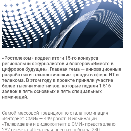
Безопасность
Инновации
CIO/Управление ИТ
Гаджеты
Здоровье
РАЗДЕЛЫ
«Ростелеком» подвел итоги 15-го конкурса
региональных журналистов и блогеров «Вместе в
цифровое будущее». Главная тема — инновационные
Новости
разработки и технологические тренды в сфере ИТ и
Аналитика
телекома. В этом году в проекте приняли участие
Интервью
более тысячи участников, которые подали 1 516
заявок в пять основных и пять специальных
Мероприятия
номинаций.
Проекты
IT класс
Самой массовой традиционно стала номинация
Тестовый стенд
«Интернет-СМИ» — 449 работ. В номинации
«Телевидение и видеоконтент в СМИ» представлено
Каталог компаний
282 сюжета, «Печатная пресса» собрала 230