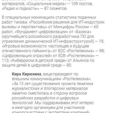
материалов, «Социальные медиа» — 109 постов,
«Радио и подкасты» — 87 сюжетов.
В специальных номинациях статистика поданных
работ такова: «Российские решения для ИТ-индустрии:
вызовы и перспективы» от Минцифры России — 60
работ, «Фундамент цифровизации» от «Базиса»
(крупнейшего российского разработчика ПО для
управления динамической ИТ-инфраструктурой) — 18,
«Игровые возможности: настоящее и будущее
отечественного гейминга» от В2С «Ростелекома» — 88;
«Цифровизация отраслей» от В2В «Ростелекома» —
113; «Киберриски в детской среде» от Альянса по
защите детей в цифровой среде — 80.
Кира Кирюхина
, вице-президент по
внешним коммуникациям «Ростелекома»:
«За 15 лет существования проекта тематика
журналистских и блогерских материалов
заметно сместилась в сторону вопросов
российских разработок и цифровых
технологий. Мы поддерживаем этот интерес
и ежегодно организуем для участников
конкурса встречи с экспертами компаний-