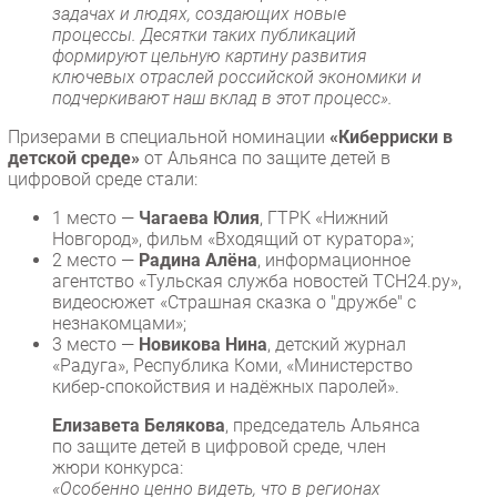
задачах и людях, создающих новые
процессы. Десятки таких публикаций
формируют цельную картину развития
ключевых отраслей российской экономики и
подчеркивают наш вклад в этот процесс».
Призерами в специальной номинации
«Киберриски в
детской среде»
от Альянса по защите детей в
цифровой среде стали:
1 место —
Чагаева Юлия
, ГТРК «Нижний
Новгород», фильм «Входящий от куратора»;
2 место —
Радина Алёна
, информационное
агентство «Тульская служба новостей ТСН24.ру»,
видеосюжет «Страшная сказка о "дружбе" с
незнакомцами»;
3 место —
Новикова Нина
, детский журнал
«Радуга», Республика Коми, «Министерство
кибер-спокойствия и надёжных паролей».
Елизавета Белякова
, председатель Альянса
по защите детей в цифровой среде, член
жюри конкурса:
«Особенно ценно видеть, что в регионах