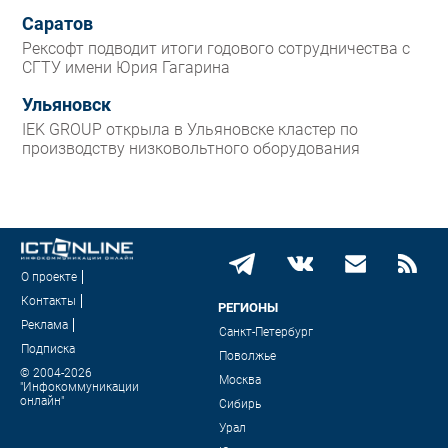
Саратов
Рексофт подводит итоги годового сотрудничества с
СГТУ имени Юрия Гагарина
Ульяновск
IEK GROUP открыла в Ульяновске кластер по
производству низковольтного оборудования
О проекте
Контакты
РЕГИОНЫ
Реклама
Санкт-Петербург
Подписка
Поволжье
© 2004-2026
Москва
"Инфокоммуникации
онлайн"
Сибирь
Урал