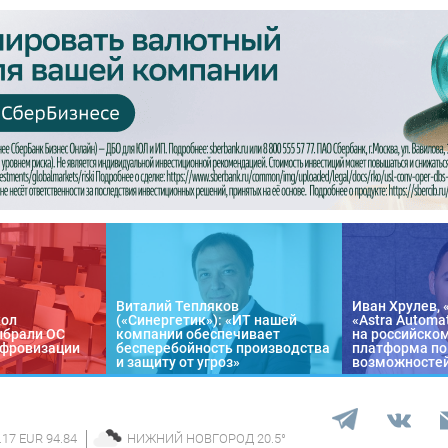
Виталий Тепляков
Иван Хрулев, 
кол
(«Синергетик»): «ИТ нашей
«Astra Automa
ыбрали ОС
компании обеспечивает
на российско
цифровизации
бесперебойность производства
платформа по
и защиту от угроз»
возможносте
.17 EUR 94.84
НИЖНИЙ НОВГОРОД
20.5
°