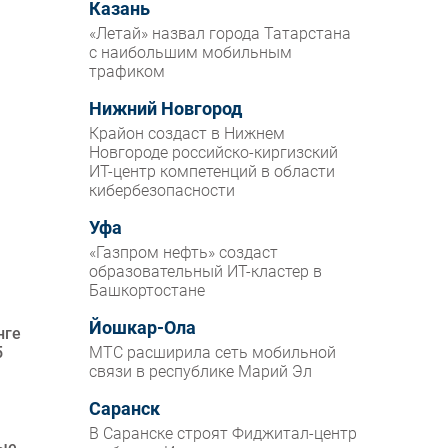
Казань
«Летай» назвал города Татарстана
с наибольшим мобильным
трафиком
Нижний Новгород
Крайон создаст в Нижнем
Новгороде российско-киргизский
ИТ-центр компетенций в области
кибербезопасности
Уфа
«Газпром нефть» создаст
образовательный ИТ-кластер в
Башкортостане
Йошкар-Ола
нге
5
МТС расширила сеть мобильной
связи в республике Марий Эл
Саранск
В Саранске строят Фиджитал-центр
ные