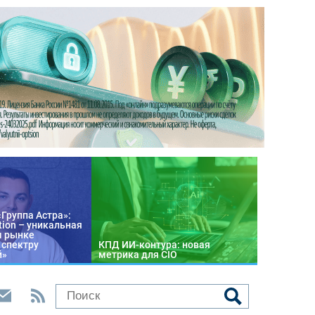
«Группа Астра»:
tion – уникальная
м рынке
 спектру
КПД ИИ-контура: новая
й»
метрика для CIO