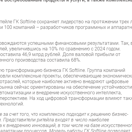
ейле ГК Softline сохраняет лидерство на протяжении трех л
или 100 компаний – разработчиков программных и аппарат
провождаются успешными финансовыми результатами. Так, 
блей, увеличившись на 10% по сравнению с 2024 годом.
составила 46,9 млрд рублей. Доля валовой прибыли от
нного производства составила 68%.
 трансформацию бизнеса ГК Softline. Группа компаний
рговли комплексные проекты, обеспечивающие экономическ
о отраслей, которые наиболее активно внедряют цифровые
рынка сейчас ориентированы на обеспечение устойчивости
втоматизации и внедрение искусственного интеллекта,
 перспективе. На ход цифровой трансформации влияют так
технологий.
е за счет того, что комплексно подходит к решению бизнес-
. Представители ритейла входят в число наиболее
а к внедрению инноваций, в том числе на базе искусственно
 адаптации процессов. Модель работы ГК Softline позволяет