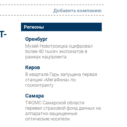
Добавить компанию
РАЗДЕЛЫ
Регионы
Т-
Новости
Оренбург
Музей Новотроицка оцифровал
Аналитика
более 40 тысяч экспонатов в
рамках нацпроекта
Интервью
Мероприятия
Киров
В квартале Гарь запущена первая
Проекты
станция «МегаФона» по
госконтракту
IT класс
Самара
Тестовый стенд
ТФОМС Самарской области
Каталог компаний
перевел страховой фонд данных на
аппаратно-защищенные
оптические носители