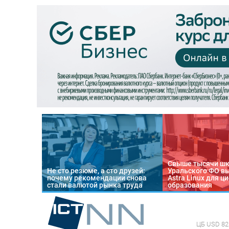
Свыше тысячи ш
Не сто резюме, а сто друзей:
Уральского ФО в
почему рекомендации снова
Astra Linux для 
стали валютой рынка труда
образования
ЦБ
USD 82