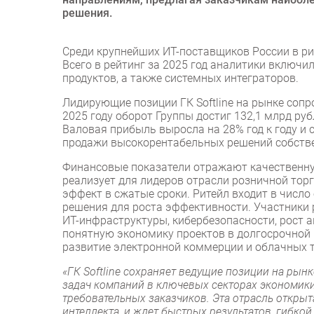
решения.
Среди крупнейших ИТ-поставщиков России в рит
Всего в рейтинг за 2025 год аналитики включ
продуктов, а также системных интеграторов.
Лидирующие позиции ГК Softline на рынке со
2025 году оборот Группы достиг 132,1 млрд ру
Валовая прибыль выросла на 28% год к году и 
продажи высокорентабельных решений собстве
Финансовые показатели отражают качественную
реализует для лидеров отрасли розничной то
эффект в сжатые сроки. Ритейл входит в числ
решения для роста эффективности. Участники 
ИТ-инфраструктуры, кибербезопасности, рост а
понятную экономику проектов в долгосрочной
развитие электронной коммерции и облачных 
«ГК Softline сохраняет ведущие позиции на рынк
задач компаний в ключевых секторах экономики
требовательных заказчиков. Эта отрасль открыт
интеллекта, и ждет быстрых результатов, гибкой