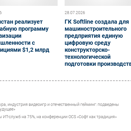
6
28.07.2026
стан реализует
ГК Softline создала для
абную программу
машиностроительного
визации
предприятия единую
шленности с
цифровую среду
ициями $1,2 млрд
конструкторско-
технологической
подготовки производст
ра, индустрия видеоигр и отечественный гейминг: подведены
будущее»
 ИТ-служб на 75%, на конференции OCS «Софт как традиция»