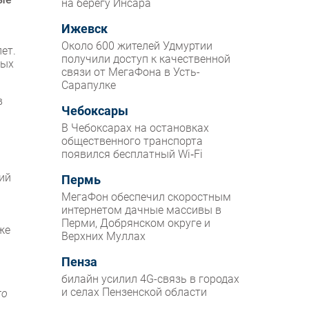
на берегу Инсара
Ижевск
Около 600 жителей Удмуртии
ет.
получили доступ к качественной
ных
связи от МегаФона в Усть-
Сарапулке
в
Чебоксары
В Чебоксарах на остановках
общественного транспорта
появился бесплатный Wi‑Fi
ий
Пермь
МегаФон обеспечил скоростным
интернетом дачные массивы в
Перми, Добрянском округе и
же
Верхних Муллах
Пенза
билайн усилил 4G-связь в городах
и селах Пензенской области
го