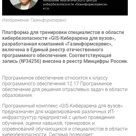
Безопасность
Инновации
Изображение: Газинформсервис
CIO/Управление ИТ
Платформа для тренировки специалистов в области
Гаджеты
кибербезопасности «GIS-Киберарена для вузов»,
Здоровье
разработанная компанией «Газинформсервис»,
включена в Единый реестр отечественного
программного обеспечения. Соответствующая
РАЗДЕЛЫ
запись (№34256) внесена в реестр Минцифры России.
Новости
Программное обеспечение относится к классу
Аналитика
программного обеспечения 12.17 Программное
Интервью
обеспечение для решения отраслевых задач в области
образования.
Мероприятия
Программный комплекс «GIS-Киберарена для вузов»
Проекты
предназначен для моделирования различных ИТ-
IT класс
инфраструктур предприятий с целью проведения
Тестовый стенд
обучения, оценки навыков, тренировок и
соревнований обучающихся и специалистов в области
Каталог компаний
кибербезопасности. Система позволяет: