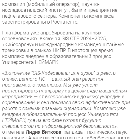
компания (мобильный оператор), научно-
исследовательский институт, банк и предприятие
нефтегазового сектора. Компоненты комплекса
зарегистрированы в Роспатенте.
Платформа уже апробирована на крупных
соревнованиях, включая GIS CTF 2024–2025,
«Киберарену» и международные командно-штабные
тренировки в рамках ЦИПР. В настоящее время
комплекс внедрён в образовательный процесс
Университета НЕЙМАРК.
«Включение “GIS-Киберарены для вузов” в реестр
отечественного ПО — важный этап развития
программного комплекса. Мы уже успели
протестировать платформу на целом ряде масштабных
мероприятий — от всероссийских до международных
соревнований, и она показала свою эффективность при
работе с самыми разными сценариями. Комплекс уже
внедрён в образовательный процесс Университета
НЕЙМАРК, где на его базе готовят будущих
специалистов по информационной безопасности»
, —
отметила
Лидия Виткова
, кандидат технических наук,
начальник Аналитического центра кибербезопасности