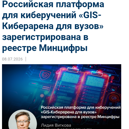
Российская платформа
Импорто­замещение
для киберучений «GIS-
Автоматизация Промышленности
Киберарена для вузов»
Интернет
Мобильная связь
зарегистрирована в
Фиксированная связь
реестре Минцифры
Интеграция
Рынок ПК
08.07.2026
Маркетинг
Торговые сети
Оборудование
ПО
Outsourcing
Кадры
Регулирование
Финансы
Web