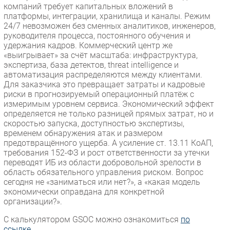
компаний требует капитальных вложений в
платформы, интеграции, хранилища и каналы. Режим
24/7 невозможен без сменных аналитиков, инженеров,
руководителя процесса, постоянного обучения и
удержания кадров. Коммерческий центр же
«выигрывает» за счёт масштаба: инфраструктура,
экспертиза, база детектов, threat intelligence и
автоматизация распределяются между клиентами.
Для заказчика это превращает затраты и кадровые
риски в прогнозируемый операционный платёж с
измеримым уровнем сервиса. Экономический эффект
определяется не только разницей прямых затрат, но и
скоростью запуска, доступностью экспертизы,
временем обнаружения атак и размером
предотвращённого ущерба. А усиление ст. 13.11 КоАП,
требования 152-ФЗ и рост ответственности за утечки
переводят ИБ из области добровольной зрелости в
область обязательного управления риском. Вопрос
сегодня не «заниматься или нет?», а «какая модель
экономически оправдана для конкретной
организации?».
С калькулятором GSOC можно ознакомиться
по
ссылке
.