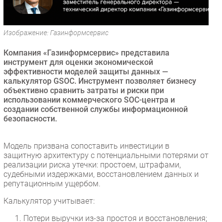
Безопасность
Инновации
Изображение: Газинформсервис
CIO/Управление ИТ
Компания «Газинформсервис» представила
Гаджеты
инструмент для оценки экономической
Здоровье
эффективности моделей защиты данных —
калькулятор GSOC. Инструмент позволяет бизнесу
объективно сравнить затраты и риски при
РАЗДЕЛЫ
использовании коммерческого SOC-центра и
создании собственной службы информационной
Новости
безопасности.
Аналитика
Интервью
Модель призвана сопоставить инвестиции в
защитную архитектуру с потенциальными потерями от
Мероприятия
реализации риска утечки: простоем, штрафами,
Проекты
судебными издержками, восстановлением данных и
репутационным ущербом.
IT класс
Тестовый стенд
Калькулятор учитывает:
Каталог компаний
Потери выручки из-за простоя и восстановления;