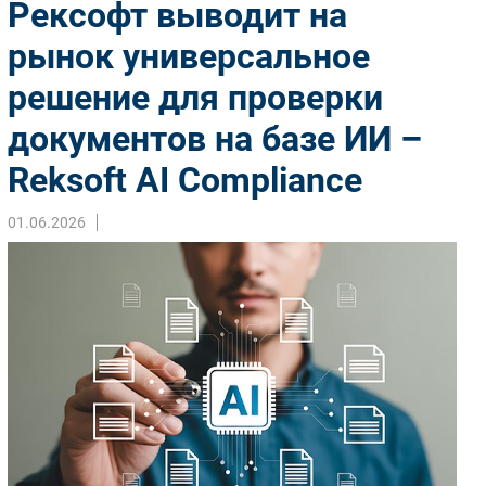
Рексофт выводит на
Импорто­замещение
рынок универсальное
Автоматизация Промышленности
решение для проверки
Интернет
Мобильная связь
документов на базе ИИ –
Фиксированная связь
Reksoft AI Compliance
Интеграция
Рынок ПК
01.06.2026
Маркетинг
Торговые сети
Оборудование
ПО
Outsourcing
Кадры
Регулирование
Финансы
Web