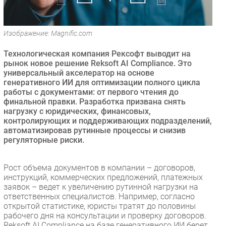
Безопасность
Инновации
Изображение: Magnific.com
CIO/Управление ИТ
Технологическая компания Рексофт выводит на
Гаджеты
рынок новое решение Reksoft AI Compliance. Это
Здоровье
универсальный акселератор на основе
генеративного ИИ для оптимизации полного цикла
работы с документами: от первого чтения до
РАЗДЕЛЫ
финальной правки. Разработка призвана снять
нагрузку с юридических, финансовых,
Новости
контролирующих и поддерживающих подразделений,
автоматизировав рутинные процессы и снизив
Аналитика
регуляторные риски.
Интервью
Мероприятия
Рост объема документов в компании – договоров,
Проекты
инструкций, коммерческих предложений, платежных
заявок – ведет к увеличению рутинной нагрузки на
IT класс
ответственных специалистов. Например, согласно
Тестовый стенд
открытой статистике, юристы тратят до половины
рабочего дня на консультации и проверку договоров.
Каталог компаний
Reksoft AI Compliance на базе генеративного ИИ берет