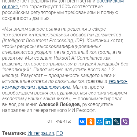
периметре предприятия (on-premise) или
российском
облаке
, что гарантирует 100% соответствие
российским регуляторным требованиям и полную
сохранность данных.
«Мы видим запрос рынка на решения в сфере
технологии интеллектуальной обработки документов
(Intelligent Document Processing, IDP). Компании хотят,
чтобы ресурсы высококвалифицированных
специалистов уходили не на рутинный контроль, а на
развитие. Мы создали Reksoft AI Compliance как
решение, которое встраивается в текущий ландшафт без
"революций". Пилот можно запустить всего за 1-2
месяца. Результат — прозрачность каждого шага и
мгновенные ответы по сложным контрактам и
технико-
коммерческим предложениям
. Мы не просто
освобождаем время сотрудников, мы систематизируем
экспертизу наших заказчиков»,
— прокомментировал
вывод решения
Алексей Лебедев,
руководитель
направления генеративного ИИ Рексофт.
ОТПРАВИТЬ:
Тематики:
Интеграция
,
ПО