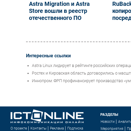
Astra Migration и Astra
RuBack
Store вошли в реестр
копиро
отечественного ПО
посре
Интересные ссылки
Astra Linux лидирует в рейтинге российских опера
Ростех и Кировская область договорились о масш
Иннопром: ФРП профинансирует производство «ум
РАЗДЕЛЫ
Новости
Аналит
О проекте
Контакты
Реклама
Подписка
Мероприятия
П