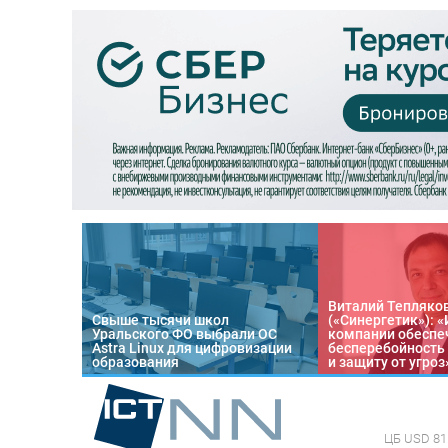
Виталий Тепляко
Свыше тысячи школ
(«Синергетик»): 
Уральского ФО выбрали ОС
компании обеспе
Astra Linux для цифровизации
бесперебойность
образования
и защиту от угроз
ЦБ
USD 81