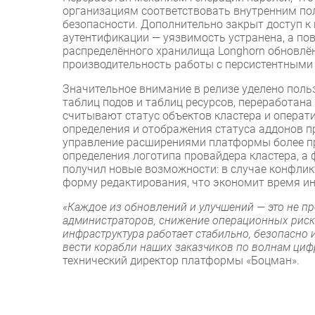
организациям соответствовать внутренним п
безопасности. Дополнительно закрыт доступ к 
аутентификации — уязвимость устранена, а п
распределённого хранилища Longhorn обновлён 
производительность работы с персистентными 
Значительное внимание в релизе уделено поль
таблиц подов и таблиц ресурсов, переработан
считывают статус объектов кластера и операт
определения и отображения статуса аддонов пр
управление расширениями платформы более п
определения логотипа провайдера кластера, а
получил новые возможности: в случае конфлик
форму редактирования, что экономит время ин
«Каждое из обновлений и улучшений — это не пр
администраторов, снижение операционных риско
инфраструктура работает стабильно, безопасно
вести корабли наших заказчиков по волнам ци
технический директор платформы «Боцман».