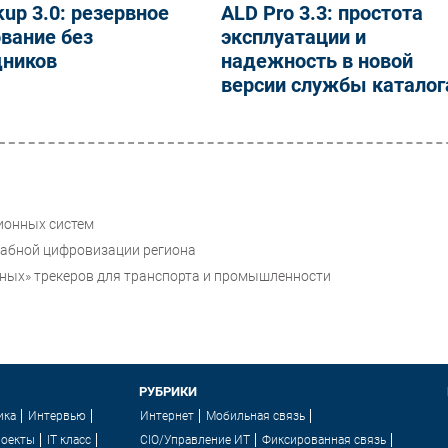
up 3.0: резервное
ALD Pro 3.3: простота
вание без
эксплуатации и
дников
надежность в новой
версии службы каталог
ционных систем
табной цифровизации региона
ных» трекеров для транспорта и промышленности
РУБРИКИ
ика
Интервью
Интернет
Мобильная связь
роекты
IT класс
CIO/Управление ИТ
Фиксированная связь