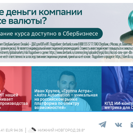
в
Иван Хрулев, «Группа Астра»:
«ИТ нашей
«Astra Automation – уникальная
чивает
на российском рынке
 производства
платформа по спектру
КПД ИИ-конту
»
возможностей»
метрика для 
.41 EUR 94.06
НИЖНИЙ НОВГОРОД
28.8
°