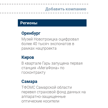
Добавить компанию
РАЗДЕЛЫ
Регионы
Новости
Оренбург
Музей Новотроицка оцифровал
Аналитика
более 40 тысяч экспонатов в
рамках нацпроекта
Интервью
Мероприятия
Киров
В квартале Гарь запущена первая
Проекты
станция «МегаФона» по
госконтракту
IT класс
Самара
Тестовый стенд
ТФОМС Самарской области
Каталог компаний
перевел страховой фонд данных на
аппаратно-защищенные
оптические носители