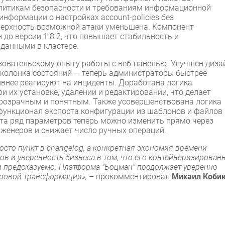
олитикам безопасности и требованиям информационной
информации о настройках account-policies без
оверхность возможной атаки уменьшена. Компонент
до версии 1.8.2, что повышает стабильность и
данными в кластере.
зовательскому опыту работы с веб-панелью. Улучшен диза
а колонка состояний — теперь администраторы быстрее
ивнее реагируют на инциденты. Доработана логика
и их установке, удалении и редактировании, что делает
розрачным и понятным. Также усовершенствована логика
 функционал экспорта конфигурации из шаблонов и файлов
та ряд параметров теперь можно изменить прямо через
женеров и снижает число ручных операций.
осто пункт в changelog, а конкретная экономия времени
в и уверенность бизнеса в том, что его контейнеризирован
 и предсказуемо. Платформа "Боцман" продолжает уверенно
фровой трансформации»,
– прокомментировал
Михаил Кобик