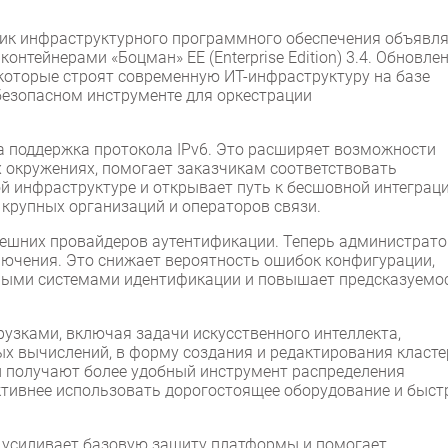
чик инфраструктурного программного обеспечения объявл
нтейнерами «Боцман» EE (Enterprise Edition) 3.4. Обновле
которые строят современную ИТ-инфраструктуру на базе
 безопасном инструменте для оркестрации
а поддержка протокола IPv6. Это расширяет возможности
 окружениях, помогает заказчикам соответствовать
й инфраструктуре и открывает путь к бесшовной интеграц
 крупных организаций и операторов связи.
ешних провайдеров аутентификации. Теперь администрат
лючения. Это снижает вероятность ошибок конфигурации,
ными системами идентификации и повышает предсказуемо
узками, включая задачи искусственного интеллекта,
х вычислений, в форму создания и редактирования класте
и получают более удобный инструмент распределения
ктивнее использовать дорогостоящее оборудование и быст
о усиливает базовую защиту платформы и помогает