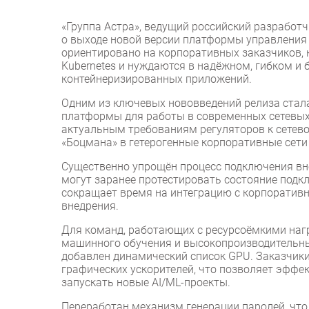
«Группа Астра», ведущий российский разработ
о выходе новой версии платформы управления ко
ориентировано на корпоративных заказчиков, 
Kubernetes и нуждаются в надёжном, гибком и
контейнеризированных приложений.
Одним из ключевых нововведений релиза стал
платформы для работы в современных сетевых
актуальным требованиям регуляторов к сетево
«Боцмана» в гетерогенные корпоративные сети
Существенно упрощён процесс подключения вн
могут заранее протестировать состояние подк
сокращает время на интеграцию с корпоратив
внедрения.
Для команд, работающих с ресурсоёмкими нагр
машинного обучения и высокопроизводительны
добавлен динамический список GPU. Заказчик
графических ускорителей, что позволяет эффе
запускать новые AI/ML-проекты.
Переработан механизм генерации паролей, чт