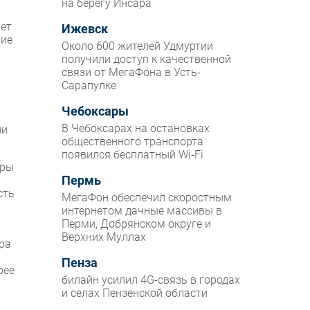
на берегу Инсара
яет
Ижевск
ние
Около 600 жителей Удмуртии
получили доступ к качественной
связи от МегаФона в Усть-
Сарапулке
Чебоксары
В Чебоксарах на остановках
ии
общественного транспорта
появился бесплатный Wi‑Fi
оры
Пермь
сть
МегаФон обеспечил скоростным
интернетом дачные массивы в
Перми, Добрянском округе и
Верхних Муллах
ра
Пенза
рее
билайн усилил 4G-связь в городах
и селах Пензенской области