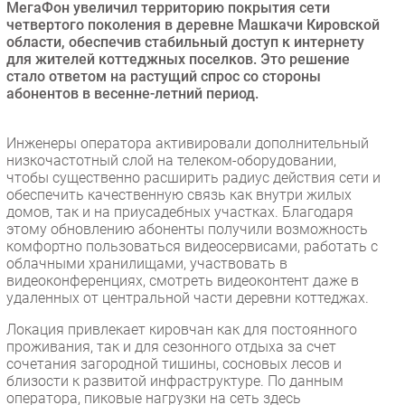
МегаФон увеличил территорию покрытия сети
Безопасность
четвертого поколения в деревне Машкачи Кировской
области, обеспечив стабильный доступ к интернету
Инновации
для жителей коттеджных поселков. Это решение
CIO/Управление ИТ
стало ответом на растущий спрос со стороны
абонентов в весенне-летний период.
Гаджеты
Здоровье
Инженеры оператора активировали дополнительный
низкочастотный слой на телеком-оборудовании,
РАЗДЕЛЫ
чтобы существенно расширить радиус действия сети и
обеспечить качественную связь как внутри жилых
домов, так и на приусадебных участках. Благодаря
Новости
этому обновлению абоненты получили возможность
Аналитика
комфортно пользоваться видеосервисами, работать с
облачными хранилищами, участвовать в
Интервью
видеоконференциях, смотреть видеоконтент даже в
Мероприятия
удаленных от центральной части деревни коттеджах.
Проекты
Локация привлекает кировчан как для постоянного
IT класс
проживания, так и для сезонного отдыха за счет
сочетания загородной тишины, сосновых лесов и
Тестовый стенд
близости к развитой инфраструктуре. По данным
Каталог компаний
оператора, пиковые нагрузки на сеть здесь