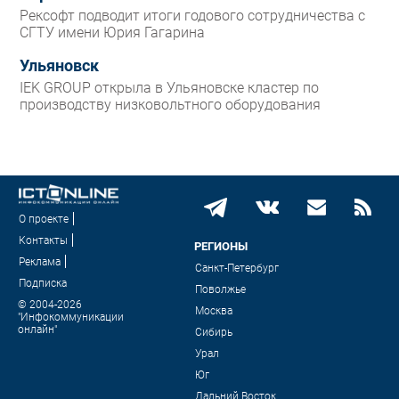
Рексофт подводит итоги годового сотрудничества с
СГТУ имени Юрия Гагарина
Ульяновск
IEK GROUP открыла в Ульяновске кластер по
производству низковольтного оборудования
О проекте
Контакты
РЕГИОНЫ
Реклама
Санкт-Петербург
Подписка
Поволжье
© 2004-2026
Москва
"Инфокоммуникации
онлайн"
Сибирь
Урал
Юг
Дальний Восток