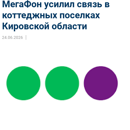
МегаФон усилил связь в
Импорто­замещение
коттеджных поселках
Автоматизация Промышленности
Кировской области
Интернет
Мобильная связь
24.06.2026
Фиксированная связь
Интеграция
Рынок ПК
Маркетинг
Торговые сети
Оборудование
ПО
Outsourcing
Кадры
Регулирование
Финансы
Web