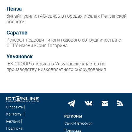
Пенза
билайн усилил 4G-связь в городах и селах Пензенской
области
Саратов
Рексофт подводит итоги годового сотрудничества с
СГТУ имени Юрия Гагарина
Ульяновск
IEK GROUP открыла в Ульяновске кластер по
производству низковольтного оборудования
О проекте
Контакты
РЕГИОНЫ
Реклама
Санкт-Петербург
Подписка
Поволжье