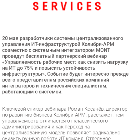
Безопасность
Инновации
CIO/Управление ИТ
Гаджеты
20 мая разработчики системы централизованного
Здоровье
управления ИТ-инфраструктурой Колибри-АРМ
совместно с системным интегратором MONT
проведут бесплатный партнерский вебинар
РАЗДЕЛЫ
«Управляемость рабочих мест: как снизить нагрузку
на ИТ до 75% и повысить устойчивость
инфраструктуры». Событие будет интересно прежде
Новости
всего представителям российских компаний-
Аналитика
интеграторов и техническим специалистам,
Интервью
работающим с системой.
Мероприятия
Ключевой спикер вебинара Роман Косачёв, директор
Проекты
по развитию бизнеса Колибри-АРМ, расскажет, чем
IT класс
управляемость отличается от классического
Тестовый стенд
администрирования и как переход на
централизованную модель позволяет радикально
Каталог компаний
снизить ручную работу ИТ-команд. Отдельное