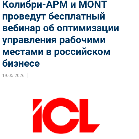
Колибри-АРМ и MONT
Импорто­замещение
проведут бесплатный
Автоматизация Промышленности
вебинар об оптимизации
Интернет
Мобильная связь
управления рабочими
Фиксированная связь
местами в российском
Интеграция
Рынок ПК
бизнесе
Маркетинг
19.05.2026
Торговые сети
Оборудование
ПО
Outsourcing
Кадры
Регулирование
Финансы
Web