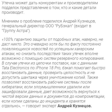
Утечка может дать конкурентам и производителям
подделок представление о том, кто и какие детали
производит.
Мнением о проблеме поделился Андрей Кузнецов,
генеральный директор ООО "РуБэкап" (входит в
"Группу Астра").
«100% гарантию защиты от подобных атак, наверно, не
даст никто. Это очевидно хотя бы по факту постоянно
появляющихся новостей по успешным хакерским
атакам, но снизить последствия таких утечек вполне
возможно с помощью систем резервного копирования.
В случае утечки из цепочки поставок, как с данными
Tata Electronics по iPhone 18 Pro, бэкап помогает быстро
восстановить данные, проверить целостность и не
допустить шантажа через уничтожение копий. Также
позволяет восстановить рабочие системы после
кибератаки, если злоумышленники удалили или
зашифровали данные, дает возможность вернуться к
чистой версии данных и документов до компрометации,
если копии сделаны до инцидента и хранятся
отдельно»,
— говорит эксперт
Андрей Кузнецов.