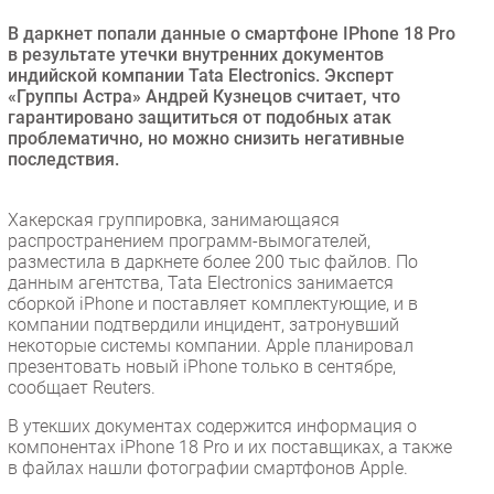
Безопасность
В даркнет попали данные о смартфоне IPhone 18 Pro
в результате утечки внутренних документов
Инновации
индийской компании Tata Electronics. Эксперт
CIO/Управление ИТ
«Группы Астра» Андрей Кузнецов считает, что
гарантировано защититься от подобных атак
Гаджеты
проблематично, но можно снизить негативные
Здоровье
последствия.
РАЗДЕЛЫ
Хакерская группировка, занимающаяся
распространением программ-вымогателей,
Новости
разместила в даркнете более 200 тыс файлов. По
данным агентства, Tata Electronics занимается
Аналитика
сборкой iPhone и поставляет комплектующие, и в
Интервью
компании подтвердили инцидент, затронувший
некоторые системы компании. Apple планировал
Мероприятия
презентовать новый iPhone только в сентябре,
Проекты
сообщает Reuters.
IT класс
В утекших документах содержится информация о
Тестовый стенд
компонентах iPhone 18 Pro и их поставщиках, а также
в файлах нашли фотографии смартфонов Apple.
Каталог компаний