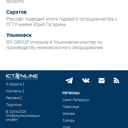
области
Саратов
Рексофт подводит итоги годового сотрудничества с
СГТУ имени Юрия Гагарина
Ульяновск
IEK GROUP открыла в Ульяновске кластер по
производству низковольтного оборудования
О проекте
Контакты
РЕГИОНЫ
Реклама
Санкт-Петербург
Подписка
Поволжье
© 2004-2026
Москва
"Инфокоммуникации
онлайн"
Сибирь
Урал