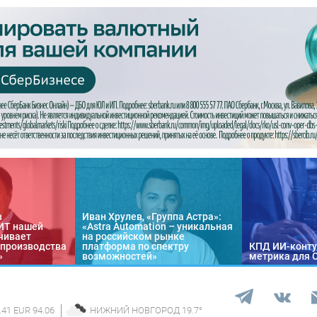
в
Иван Хрулев, «Группа Астра»:
«ИТ нашей
«Astra Automation – уникальная
чивает
на российском рынке
 производства
платформа по спектру
КПД ИИ-конту
»
возможностей»
метрика для 
.41 EUR 94.06
НИЖНИЙ НОВГОРОД
19.7
°