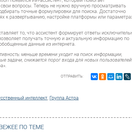
tion появился ИИ-ассистент, который помогает
 свои вопросы. Теперь не нужно вручную просматривать
подбирать точные формулировки для поиска. Достаточно
иях к развертыванию, настройке платформы или параметра
ставляет то, что ассистент формирует ответы исключитель
о позволяет получать точную и актуальную информацию по
 обобщенные данные из интернета.
ивность: меньше времени уходит на поиск информации,
ые задачи, снижается порог входа для новых пользователей
а».
ОТПРАВИТЬ:
усственный интеллект
,
Группа Астра
ВЕЖЕЕ ПО ТЕМЕ