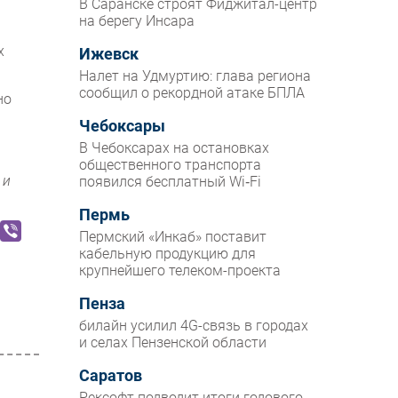
В Саранске строят Фиджитал-центр
на берегу Инсара
х
Ижевск
Налет на Удмуртию: глава региона
сообщил о рекордной атаке БПЛА
но
Чебоксары
В Чебоксарах на остановках
общественного транспорта
 и
появился бесплатный Wi‑Fi
Пермь
Пермский «Инкаб» поставит
кабельную продукцию для
крупнейшего телеком-проекта
Пенза
билайн усилил 4G-связь в городах
и селах Пензенской области
Саратов
Рексофт подводит итоги годового