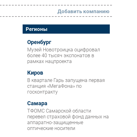
Добавить компанию
РАЗДЕЛЫ
Регионы
Новости
Оренбург
Музей Новотроицка оцифровал
Аналитика
более 40 тысяч экспонатов в
рамках нацпроекта
Интервью
Мероприятия
Киров
В квартале Гарь запущена первая
Проекты
станция «МегаФона» по
госконтракту
IT класс
Самара
Тестовый стенд
ТФОМС Самарской области
Каталог компаний
перевел страховой фонд данных на
аппаратно-защищенные
оптические носители