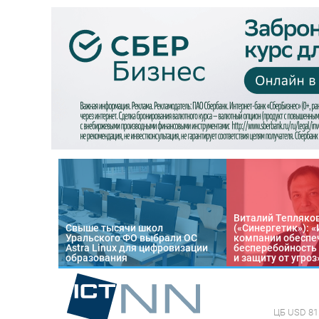
Виталий Тепляко
Свыше тысячи школ
(«Синергетик»): 
Уральского ФО выбрали ОС
компании обеспе
Astra Linux для цифровизации
бесперебойность
образования
и защиту от угроз
ЦБ
USD 81