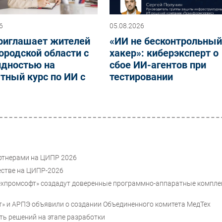
6
05.08.2026
риглашает жителей
«ИИ не бесконтрольны
родской области с
хакер»: киберэксперт о
идностью на
сбое ИИ-агентов при
тный курс по ИИ с
тестировании
артнерами на ЦИПР 2026
естве на ЦИПР-2026
 «Техпромсофт» создадут доверенные программно-аппаратные компл
» и АРПЭ объявили о создании Объединенного комитета МедТех
сть решений на этапе разработки