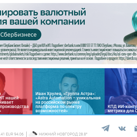
в
Иван Хрулев, «Группа Астра»:
«ИТ нашей
«Astra Automation – уникальная
чивает
на российском рынке
 производства
платформа по спектру
КПД ИИ-конту
»
возможностей»
метрика для 
.41 EUR 94.06
НИЖНИЙ НОВГОРОД
28.8
°