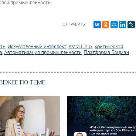
аслей промышленности.
ОТПРАВИТЬ:
сть
,
Искусственный интеллект
,
Astra Linux
,
критическая
а
,
Автоматизация промышленности
,
Платформа Боцман
ВЕЖЕЕ ПО ТЕМЕ