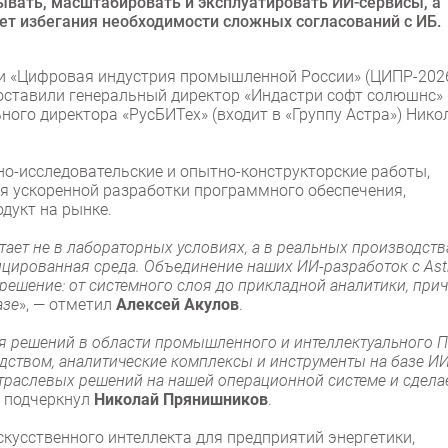
ывать, масштабировать и эксплуатировать ИИ-сервисы, а
ет избегания необходимости сложных согласований с ИБ.
ии «Цифровая индустрия промышленной России» (ЦИПР-2026
оставили генеральный директор «Индастри софт солюшнс»
ного директора «РусБИТех» (входит в «Группу Астра») Нико
о-исследовательские и опытно-конструкторские работы,
я ускоренной разработки программного обеспечения,
дукт на рынке.
ет не в лабораторных условиях, а в реальных производств
ицированная среда. Объединение наших ИИ-разработок с Ast
решение: от системного слоя до прикладной аналитики, при
азе
», — отметил
Алексей Акулов
.
для решений в области промышленного и интеллектуального 
дством, аналитические комплексы и инструменты на базе ИИ
траслевых решений на нашей операционной системе и сдела
— подчеркнул
Николай Прянишников
.
усственного интеллекта для предприятий энергетики,