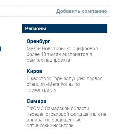
Добавить компанию
РАЗДЕЛЫ
Регионы
Новости
Оренбург
а
Музей Новотроицка оцифровал
Аналитика
более 40 тысяч экспонатов в
рамках нацпроекта
Интервью
Мероприятия
Киров
В квартале Гарь запущена первая
Проекты
станция «МегаФона» по
госконтракту
IT класс
Самара
Тестовый стенд
ТФОМС Самарской области
Каталог компаний
перевел страховой фонд данных на
аппаратно-защищенные
оптические носители