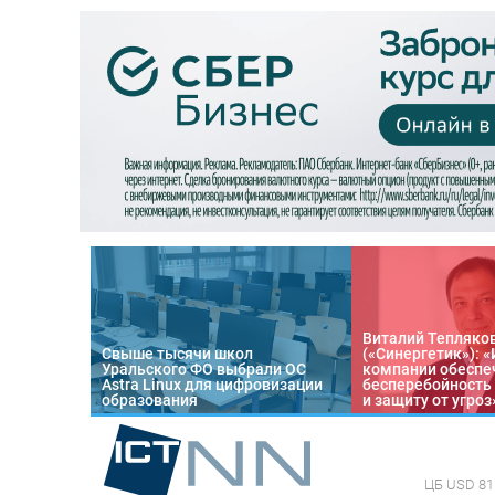
Виталий Тепляко
Свыше тысячи школ
(«Синергетик»): 
Уральского ФО выбрали ОС
компании обеспе
Astra Linux для цифровизации
бесперебойность
образования
и защиту от угроз
ЦБ
USD 81