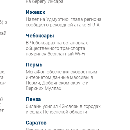
на берегу Инсара
Ижевск
Налет на Удмуртию: глава региона
) в
сообщил о рекордной атаке БПЛА
лай
Чебоксары
В Чебоксарах на остановках
общественного транспорта
появился бесплатный Wi‑Fi
Пермь
ах,
МегаФон обеспечил скоростным
ra
интернетом дачные массивы в
чем
Перми, Добрянском округе и
Верхних Муллах
Пенза
ПО
.
билайн усилил 4G-связь в городах
ет
и селах Пензенской области
Саратов
Рексофт подводит итоги годового