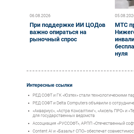
06.08.2026
05.08.202
При поддержке ИИ ЦОДов
МТС п
важно опираться на
Нижего
рыночный спрос
инвал
беспла
нуля
Интересные ссылки
РЕД СОФТ и ГК «Юзтех» стали технологическими п
РЕД СОФТ и Delta Computers объявили о сотруднич
«Аквариус», «Астра Консалтинг», «Аксель ПРО» и
для государственных ведомств
Ассоциация «РУССОФТ», АРПП «Отечественный софт
Content AI и «Базальт СПО» обеспечат совместимо