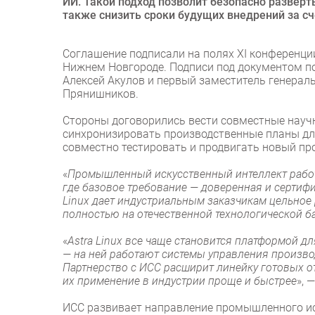
ИИ. Такой подход позволит безопасно разверт
также снизить сроки будущих внедрений за сч
Соглашение подписали на полях XI конференц
Нижнем Новгороде. Подписи под документом п
Алексей Акулов и первый заместитель генераль
Прянишников.
Стороны договорились вести совместные научн
синхронизировать производственные планы дл
совместно тестировать и продвигать новый про
«
Промышленный искусственный интеллект работа
где базовое требование — доверенная и сертиф
Linux дает индустриальным заказчикам цельное 
полностью на отечественной технологической б
«
Astra Linux все чаще становится платформой 
— на ней работают системы управления произво
Партнерство с ИСС расширит линейку готовых о
их применение в индустрии проще и быстрее
», 
ИСС развивает направление промышленного иск