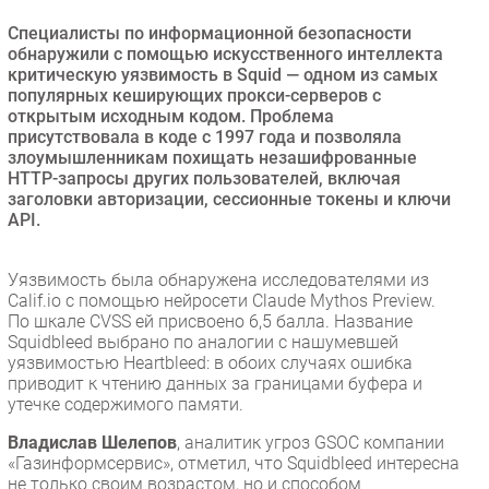
Безопасность
Специалисты по информационной безопасности
обнаружили с помощью искусственного интеллекта
Инновации
критическую уязвимость в Squid — одном из самых
CIO/Управление ИТ
популярных кеширующих прокси-серверов с
открытым исходным кодом. Проблема
Гаджеты
присутствовала в коде с 1997 года и позволяла
Здоровье
злоумышленникам похищать незашифрованные
HTTP-запросы других пользователей, включая
заголовки авторизации, сессионные токены и ключи
РАЗДЕЛЫ
API.
Новости
Уязвимость была обнаружена исследователями из
Аналитика
Calif.io с помощью нейросети Claude Mythos Preview.
Интервью
По шкале CVSS ей присвоено 6,5 балла. Название
Squidbleed выбрано по аналогии с нашумевшей
Мероприятия
уязвимостью Heartbleed: в обоих случаях ошибка
Проекты
приводит к чтению данных за границами буфера и
утечке содержимого памяти.
IT класс
Тестовый стенд
Владислав Шелепов
, аналитик угроз GSOC компании
«Газинформсервис», отметил, что Squidbleed интересна
Каталог компаний
не только своим возрастом, но и способом