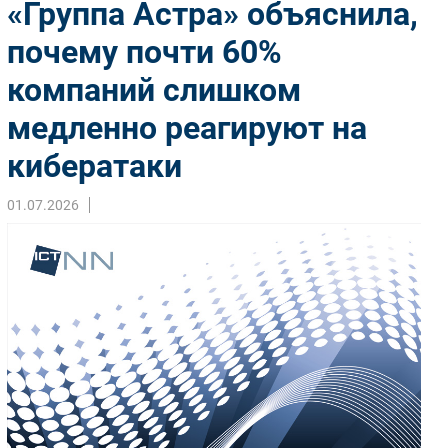
«Группа Астра» объяснила,
Импорто­замещение
почему почти 60%
Автоматизация Промышленности
компаний слишком
Интернет
Мобильная связь
медленно реагируют на
Фиксированная связь
кибератаки
Интеграция
Рынок ПК
01.07.2026
Маркетинг
Торговые сети
Оборудование
ПО
Outsourcing
Кадры
Регулирование
Финансы
Web