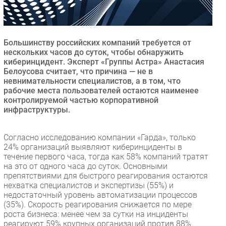
Безопасность
Инновации
CIO/Управление ИТ
Большинству российских компаний требуется от
нескольких часов до суток, чтобы обнаружить
Гаджеты
киберинцидент. Эксперт «Группы Астра» Анастасия
Здоровье
Белоусова считает, что причина — не в
невнимательности специалистов, а в том, что
рабочие места пользователей остаются наименее
РАЗДЕЛЫ
контролируемой частью корпоративной
инфраструктуры.
Новости
Аналитика
Согласно исследованию компании «Гарда», только
24% организаций выявляют киберинциденты в
Интервью
течение первого часа, тогда как 58% компаний тратят
Мероприятия
на это от одного часа до суток. Основными
препятствиями для быстрого реагирования остаются
Проекты
нехватка специалистов и экспертизы (55%) и
IT класс
недостаточный уровень автоматизации процессов
Тестовый стенд
(35%). Скорость реагирования снижается по мере
роста бизнеса: менее чем за сутки на инциденты
Каталог компаний
реагируют 59% крупных организаций против 88%