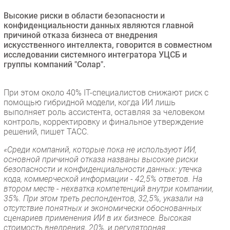
Безопасность
Высокие риски в области безопасности и
конфиденциальности данных являются главной
Инновации
причиной отказа бизнеса от внедрения
CIO/Управление ИТ
искусственного интеллекта, говорится в совместном
исследовании системного интегратора УЦСБ и
Гаджеты
группы компаний "Солар".
Здоровье
При этом около 40% IT-специалистов снижают риск с
РАЗДЕЛЫ
помощью гибридной модели, когда ИИ лишь
выполняет роль ассистента, оставляя за человеком
Новости
контроль, корректировку и финальное утверждение
решений, пишет ТАСС.
Аналитика
«Среди компаний, которые пока не используют ИИ,
Интервью
основной причиной отказа названы высокие риски
Мероприятия
безопасности и конфиденциальности данных: утечка
кода, коммерческой информации - 42,5% ответов. На
Проекты
втором месте - нехватка компетенций внутри компании,
IT класс
35%. При этом треть респондентов, 32,5%, указали на
Тестовый стенд
отсутствие понятных и экономически обоснованных
сценариев применения ИИ в их бизнесе. Высокая
Каталог компаний
стоимость внедрения, 20%, и регуляторная