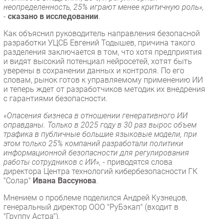
неопределенность, 25% играют менее критичную роль»,
-
сказано в исследовании
.
Как объяснил руководитель направления безопасной
разработки УЦСБ Евгений Тодышев, причина такого
разделения заключается в том, что хотя предприятия
и видят высокий потенциал нейросетей, хотят быть
уверены в сохранении данных и контроля. По его
словам, рынок готов к управляемому применению ИИ
и теперь ждет от разработчиков методик их внедрения
с гарантиями безопасности.
«Опасения бизнеса в отношении генеративного ИИ
оправданы. Только в 2025 году в 30 раз вырос объем
трафика в публичные большие языковые модели, при
этом только 25% компаний разработали политики
информационной безопасности для регулирования
работы сотрудников с ИИ», -
приводятся слова
директора Центра технологий кибербезопасности ГК
"Солар"
Ивана Вассунова
.
Мнением о проблеме поделился Андрей Кузнецов,
генеральный директор ООО "РуБэкап" (входит в
"Группу Астра").