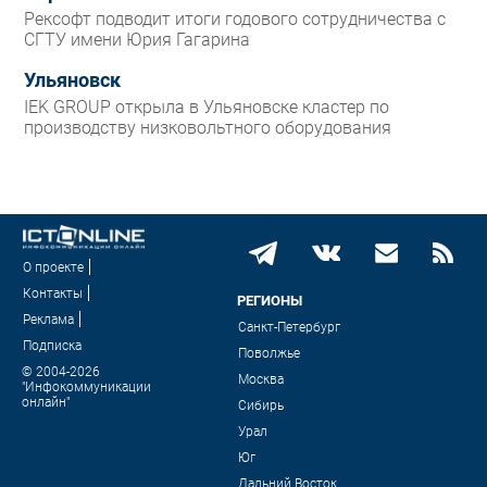
Рексофт подводит итоги годового сотрудничества с
СГТУ имени Юрия Гагарина
Ульяновск
IEK GROUP открыла в Ульяновске кластер по
производству низковольтного оборудования
О проекте
Контакты
РЕГИОНЫ
Реклама
Санкт-Петербург
Подписка
Поволжье
© 2004-2026
Москва
"Инфокоммуникации
онлайн"
Сибирь
Урал
Юг
Дальний Восток