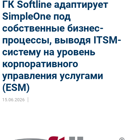
ГК Softline адаптирует
Импорто­замещение
SimpleOne под
Автоматизация Промышленности
собственные бизнес-
Интернет
Мобильная связь
процессы, выводя ITSM-
Фиксированная связь
систему на уровень
Интеграция
Рынок ПК
корпоративного
Маркетинг
управления услугами
Торговые сети
(ESM)
Оборудование
ПО
15.06.2026
Outsourcing
Кадры
Регулирование
Финансы
Web