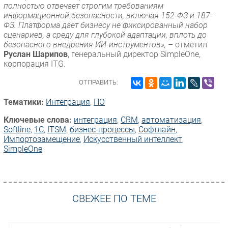
полностью отвечает строгим требованиям
информационной безопасности, включая 152-ФЗ и 187-
ФЗ. Платформа дает бизнесу не фиксированный набор
сценариев, а среду для глубокой адаптации, вплоть до
безопасного внедрения ИИ-инструментов»,
– отметил
Руслан Шарипов
, генеральный директор SimpleOne,
корпорация ITG.
ОТПРАВИТЬ:
Тематики:
Интеграция
,
ПО
Ключевые слова:
интеграция
,
CRM
,
автоматизация
,
Softline
,
1С
,
ITSM
,
бизнес-процессы
,
Софтлайн
,
Импорто­замещение
,
Искусственный интеллект
,
SimpleOne
СВЕЖЕЕ ПО ТЕМЕ