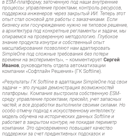
в ESM-платформу, заточенную под наши внутренние
процессы: управление проектами, контроль ресурсов,
поддержка инженеров через закрытый ИИ. Теперь этот
опыт стал основой для работы с заказчиками. Если
бизнесу или госучреждению нужно не типовое решение,
а архитектура под конкретные регламенты и задачи, мы
опираемся на проверенную методологию. Глубокое
знание продукта изнутри и собственный опыт
масштабирования позволяют нам адаптировать
SimpleOne под сложные требования без потери
времени на эксперименты», –
комментирует
Сергей
Иванов
, руководитель отдела автоматизации
компании «Софтлайн Решения» (ГК Softline).
«Результаты ГК Softline в адаптации SimpleOne под свои
задачи – это лучшая демонстрация возможностей
платформы. Компания выстроила собственную ESM-
среду: управление проектами, пресейл, учет запасных
частей, и все доработки выполнили своими силами. Но
особо отмечу подход к искусственному интеллекту:
модель обучена на исторических данных Softline и
работает в закрытом контуре, не покидая периметр
компании. Это одновременно повышает качество
поддержки за счет предиктивных подсказок и