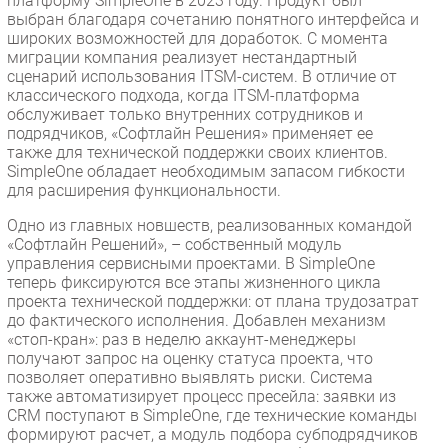
платформу SimpleOne в 2023 году. Продукт был
выбран благодаря сочетанию понятного интерфейса и
широких возможностей для доработок. С момента
миграции компания реализует нестандартный
сценарий использования ITSM-систем. В отличие от
классического подхода, когда ITSM-платформа
обслуживает только внутренних сотрудников и
подрядчиков, «Софтлайн Решения» применяет ее
также для технической поддержки своих клиентов.
SimpleOne обладает необходимым запасом гибкости
для расширения функциональности.
Одно из главных новшеств, реализованных командой
«Софтлайн Решений», – собственный модуль
управления сервисными проектами. В SimpleOne
теперь фиксируются все этапы жизненного цикла
проекта технической поддержки: от плана трудозатрат
до фактического исполнения. Добавлен механизм
«стоп-кран»: раз в неделю аккаунт-менеджеры
получают запрос на оценку статуса проекта, что
позволяет оперативно выявлять риски. Система
также автоматизирует процесс пресейла: заявки из
CRM поступают в SimpleOne, где технические команды
формируют расчет, а модуль подбора субподрядчиков