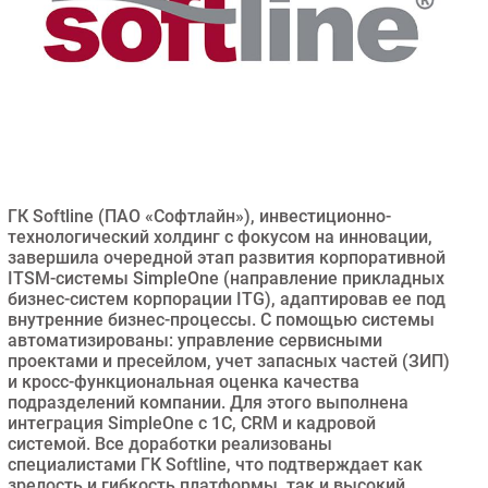
Безопасность
Инновации
CIO/Управление ИТ
Гаджеты
Здоровье
РАЗДЕЛЫ
ГК Softline (ПАО «Софтлайн»), инвестиционно-
технологический холдинг с фокусом на инновации,
завершила очередной этап развития корпоративной
Новости
ITSM-системы SimpleOne (направление прикладных
Аналитика
бизнес-систем корпорации ITG), адаптировав ее под
Интервью
внутренние бизнес-процессы. С помощью системы
автоматизированы: управление сервисными
Мероприятия
проектами и пресейлом, учет запасных частей (ЗИП)
Проекты
и кросс-функциональная оценка качества
подразделений компании. Для этого выполнена
IT класс
интеграция SimpleOne с 1С, CRM и кадровой
Тестовый стенд
системой. Все доработки реализованы
специалистами ГК Softline, что подтверждает как
Каталог компаний
зрелость и гибкость платформы, так и высокий