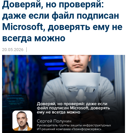
Доверяй, но проверяй:
Импорто­замещение
даже если файл подписан
Автоматизация Промышленности
Microsoft, доверять ему не
Интернет
Мобильная связь
всегда можно
Фиксированная связь
Интеграция
20.05.2026
Рынок ПК
Маркетинг
Торговые сети
Оборудование
ПО
Outsourcing
Кадры
Регулирование
Финансы
Web