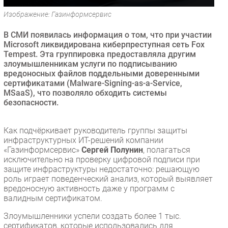
Безопасность
Изображение: Газинформсервис
Инновации
В СМИ появилась информация о том, что при участии
CIO/Управление ИТ
Microsoft ликвидирована киберпреступная сеть Fox
Tempest. Эта группировка предоставляла другим
Гаджеты
злоумышленникам услуги по подписыванию
Здоровье
вредоносных файлов поддельными доверенными
сертификатами (Malware-Signing-as-a-Service,
MSaaS), что позволяло обходить системы
РАЗДЕЛЫ
безопасности.
Новости
Как подчёркивает руководитель группы защиты
Аналитика
инфраструктурных ИТ-решений компании
Интервью
«Газинформсервис»
Сергей Полунин
, полагаться
исключительно на проверку цифровой подписи при
Мероприятия
защите инфраструктуры недостаточно: решающую
Проекты
роль играет поведенческий анализ, который выявляет
вредоносную активность даже у программ с
IT класс
валидным сертификатом.
Тестовый стенд
Злоумышленники успели создать более 1 тыс.
Каталог компаний
сертификатов, которые использовались для