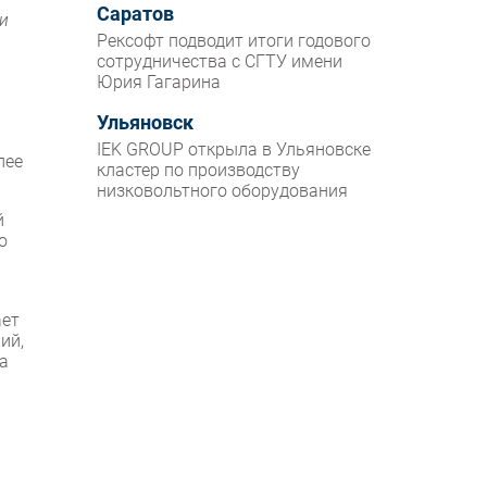
Саратов
и
Рексофт подводит итоги годового
сотрудничества с СГТУ имени
Юрия Гагарина
Ульяновск
IEK GROUP открыла в Ульяновске
лее
кластер по производству
низковольтного оборудования
й
о
ает
ий,
а