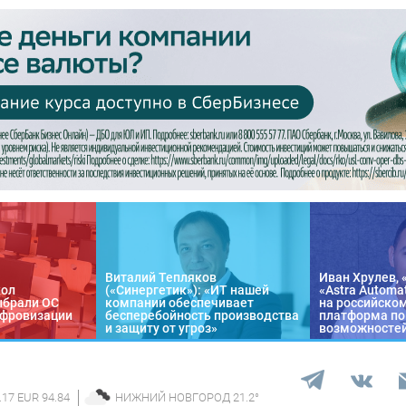
Виталий Тепляков
Иван Хрулев, 
кол
(«Синергетик»): «ИТ нашей
«Astra Automa
ыбрали ОС
компании обеспечивает
на российско
цифровизации
бесперебойность производства
платформа по
и защиту от угроз»
возможносте
.17 EUR 94.84
НИЖНИЙ НОВГОРОД
21.2
°