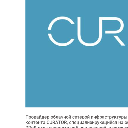
Провайдер облачной сетевой инфраструктуры 
контента CURATOR, специализирующийся на об
DDoS-атак и защите веб-приложений, в рамка