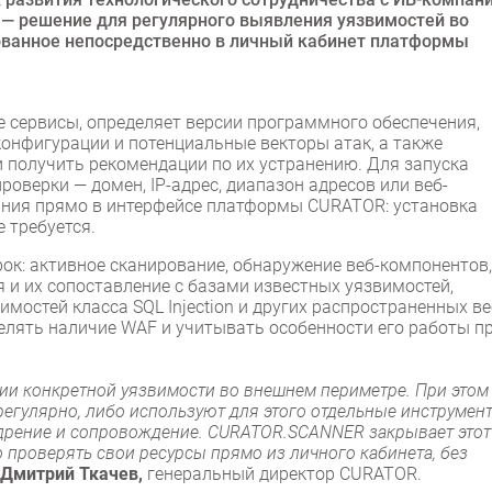
— решение для регулярного выявления уязвимостей во
ованное непосредственно в личный кабинет платформы
сервисы, определяет версии программного обеспечения,
онфигурации и потенциальные векторы атак, а также
 получить рекомендации по их устранению. Для запуска
оверки — домен, IP-адрес, диапазон адресов или веб-
ния прямо в интерфейсе платформы CURATOR: установка
 требуется.
ок: активное сканирование, обнаружение веб-компонентов,
 и их сопоставление с базами известных уязвимостей,
мостей класса SQL Injection и других распространенных ве
лять наличие WAF и учитывать особенности его работы п
ции конкретной уязвимости во внешнем периметре. При этом
егулярно, либо используют для этого отдельные инструмент
едрение и сопровождение. CURATOR.SCANNER закрывает этот
 проверять свои ресурсы прямо из личного кабинета, без
Дмитрий Ткачев,
генеральный директор CURATOR.