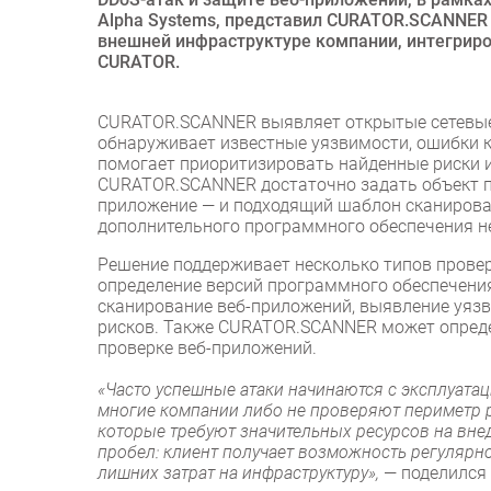
Alpha Systems, представил CURATOR.SCANNER 
внешней инфраструктуре компании, интегрир
CURATOR.
CURATOR.SCANNER выявляет открытые сетевые 
обнаруживает известные уязвимости, ошибки к
помогает приоритизировать найденные риски и
CURATOR.SCANNER достаточно задать объект пр
приложение — и подходящий шаблон сканирова
дополнительного программного обеспечения не
Решение поддерживает несколько типов провер
определение версий программного обеспечения
сканирование веб-приложений, выявление уязви
рисков. Также CURATOR.SCANNER может опреде
проверке веб-приложений.
«Часто успешные атаки начинаются с эксплуата
многие компании либо не проверяют периметр р
которые требуют значительных ресурсов на вн
пробел: клиент получает возможность регулярно
лишних затрат на инфраструктуру»,
— поделился