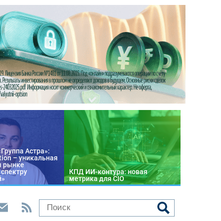
«Группа Астра»:
tion – уникальная
м рынке
 спектру
КПД ИИ-контура: новая
й»
метрика для CIO