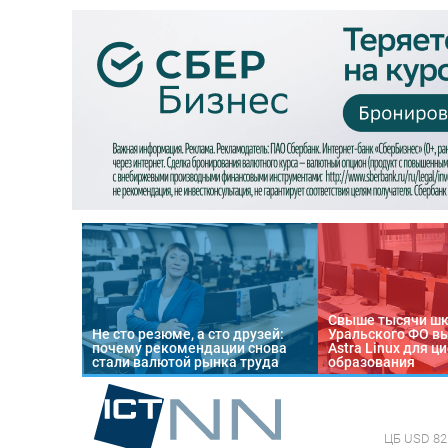
Свыше тысячи ш
Не сто резюме, а сто друзей:
Уральского ФО в
почему рекомендации снова
Astra Linux для 
стали валютой рынка труда
образования
ЦБ
USD 82