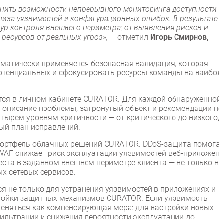
нить возможности непрерывного мониторинга доступности 
лиза уязвимостей и конфигурационных ошибок. В результате
ур контроля внешнего периметра: от выявления рисков и
 ресурсов от реальных угроз»,
— отметил
Игорь Смирнов,
матически применяется безопасная валидация, которая
потенциальных и сфокусировать ресурсы команды на наибо
ся в личном кабинете CURATOR. Для каждой обнаруженно
 описание проблемы, затронутый объект и рекомендации п
тырем уровням критичности — от критического до низкого,
ый план исправлений.
ортфель облачных решений CURATOR. DDoS-защита помог
 WAF снижает риск эксплуатации уязвимостей веб-приложен
еста в заданном внешнем периметре клиента — не только н
ых сетевых сервисов.
я не только для устранения уязвимостей в приложениях и
тройки защитных механизмов CURATOR. Если уязвимость
меняться как компенсирующая мера: для настройки новых
ильтрации и снижения вероятности эксплуатации до