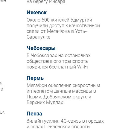
на берегу Инсара
Ижевск
Около 600 жителей Удмуртии
получили доступ к качественной
связи от МегаФона в Усть-
Сарапулке
Чебоксары
В Чебоксарах на остановках
общественного транспорта
появился бесплатный Wi‑Fi
Пермь
б-
МегаФон обеспечил скоростным
ри
интернетом дачные массивы в
Перми, Добрянском округе и
Верхних Муллах
ы,
Пенза
билайн усилил 4G-связь в городах
и селах Пензенской области