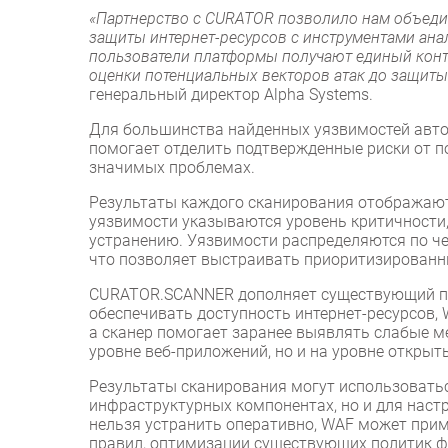
«Партнерство с CURATOR позволило нам объеди
защиты интернет-ресурсов с инструментами ана
пользователи платформы получают единый конт
оценки потенциальных векторов атак до защиты
генеральный директор Alpha Systems.
Для большинства найденных уязвимостей авто
помогает отделить подтвержденные риски от 
значимых проблемах.
Результаты каждого сканирования отображают
уязвимости указываются уровень критичности,
устранению. Уязвимости распределяются по че
что позволяет выстраивать приоритизированн
CURATOR.SCANNER дополняет существующий п
обеспечивать доступность интернет-ресурсов,
а сканер помогает заранее выявлять слабые м
уровне веб-приложений, но и на уровне открыт
Результаты сканирования могут использоватьс
инфраструктурных компонентах, но и для нас
нельзя устранить оперативно, WAF может при
правил, оптимизации существующих политик ф