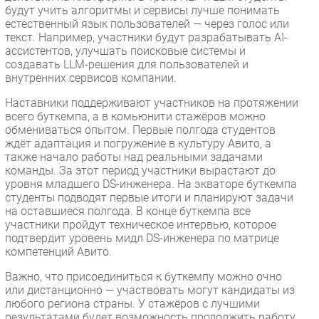
будут учить алгоритмы и сервисы лучше понимать
естественный язык пользователей — через голос или
текст. Например, участники будут разрабатывать AI-
ассистентов, улучшать поисковые системы и
создавать LLM-решения для пользователей и
внутренних сервисов компании.
Наставники поддерживают участников на протяжении
всего буткемпа, а в комьюнити стажёров можно
обмениваться опытом. Первые полгода студентов
ждёт адаптация и погружение в культуру Авито, а
также начало работы над реальными задачами
команды. За этот период участники вырастают до
уровня младшего DS-инженера. На экваторе буткемпа
студенты подводят первые итоги и планируют задачи
на оставшиеся полгода. В конце буткемпа все
участники пройдут техническое интервью, которое
подтвердит уровень мидл DS-инженера по матрице
компетенций Авито.
Важно, что присоединиться к буткемпу можно очно
или дистанционно — участвовать могут кандидаты из
любого региона страны. У стажёров с лучшими
результатами будет возможность продолжить работу