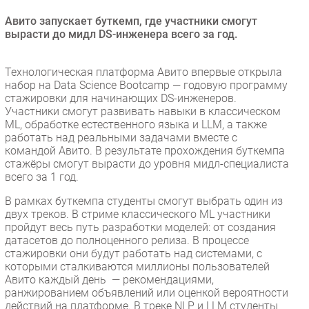
Безопасность
Авито запускает буткемп, где участники смогут
вырасти до мидл DS-инженера всего за год.
Инновации
CIO/Управление ИТ
Технологическая платформа Авито впервые открыла
Гаджеты
набор на Data Science Bootcamp — годовую программу
Здоровье
стажировки для начинающих DS-инженеров.
Участники смогут развивать навыки в классическом
ML, обработке естественного языка и LLM, а также
РАЗДЕЛЫ
работать над реальными задачами вместе с
командой Авито. В результате прохождения буткемпа
Новости
стажёры смогут вырасти до уровня мидл-специалиста
всего за 1 год.
Аналитика
В рамках буткемпа студенты смогут выбрать один из
Интервью
двух треков. В стриме классического ML участники
Мероприятия
пройдут весь путь разработки моделей: от создания
датасетов до полноценного релиза. В процессе
Проекты
стажировки они будут работать над системами, с
IT класс
которыми сталкиваются миллионы пользователей
Тестовый стенд
Авито каждый день — рекомендациями,
ранжированием объявлений или оценкой вероятности
Каталог компаний
действий на платформе. В треке NLP и LLM студенты