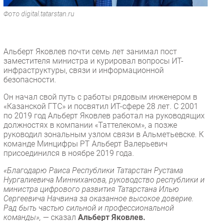
Безопасность
Фото digital.tatarstan.ru
Инновации
CIO/Управление ИТ
Альберт Яковлев почти семь лет занимал пост
Гаджеты
заместителя министра и курировал вопросы ИТ-
Здоровье
инфраструктуры, связи и информационной
безопасности.
РАЗДЕЛЫ
Он начал свой путь с работы рядовым инженером в
«Казанской ГТС» и посвятил ИТ-сфере 28 лет. С 2001
по 2019 год Альберт Яковлев работал на руководящих
Новости
должностях в компании «Таттелеком», а позже
Аналитика
руководил зональным узлом связи в Альметьевске. К
команде Минцифры РТ Альберт Валерьевич
Интервью
присоединился в ноябре 2019 года.
Мероприятия
«Благодарю Раиса Республики Татарстан Рустама
Проекты
Нургалиевича Минниханова, руководство республики и
IT класс
министра цифрового развития Татарстана Илью
Сергеевича Начвина за оказанное высокое доверие.
Тестовый стенд
Рад быть частью сильной и профессиональной
Каталог компаний
команды»,
— сказал
Альберт Яковлев.