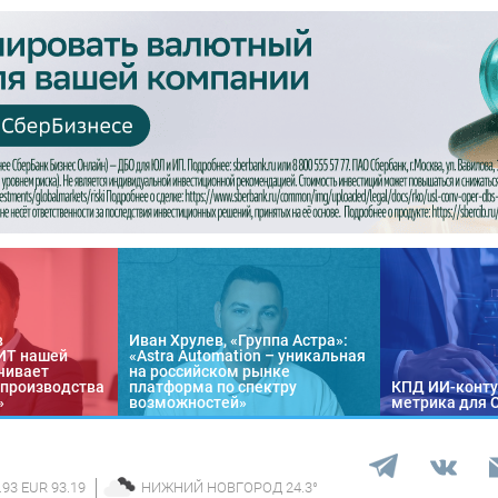
в
Иван Хрулев, «Группа Астра»:
«ИТ нашей
«Astra Automation – уникальная
чивает
на российском рынке
 производства
платформа по спектру
КПД ИИ-конту
»
возможностей»
метрика для 
.93 EUR 93.19
НИЖНИЙ НОВГОРОД
24.3
°