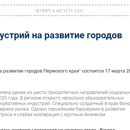
ЧЕТВЕРГ, 6 АВГУСТА 2026
устрий на развитие городов
г
Финансы
 сети
Web
ание
Безопасность
Инновации
а развитие городов Пермского края" состоится 17 марта 2
ng
CIO/Управление ИТ
Гаджеты
елена одним из шести приоритетных направлений социальн
035 года. В регионе открыто несколько образовательных
вание
Здоровье
 креативных индустрий. Специально созданный в крае Фон
ержки рынка. Однако серьезными барьерами в развитии
проса и слабая кооперация с крупным бизнесом