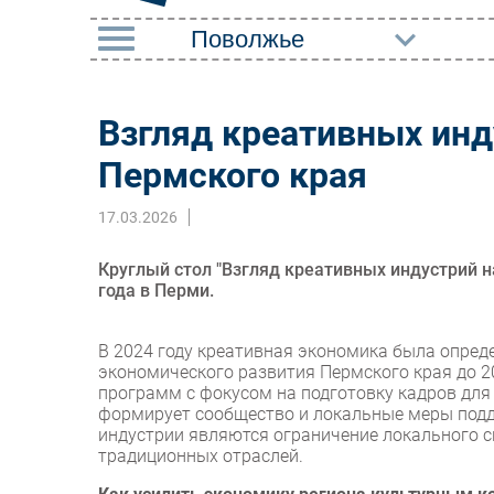
РУБРИКИ
Взгляд креативных инд
Импорто­замещение
Маркетин
Пермского края
Автоматизация
Торговые
Промышленности
17.03.2026
Оборудов
Интернет
ПО
Круглый стол "Взгляд креативных индустрий н
Мобильная связь
года в Перми.
Outsourci
Фиксированная связь
Кадры
В 2024 году креативная экономика была опред
Интеграция
экономического развития Пермского края до 2
Регулиро
программ с фокусом на подготовку кадров для
Рынок ПК
формирует сообщество и локальные меры подд
индустрии являются ограничение локального с
традиционных отраслей.