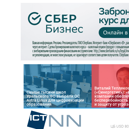
Виталий Тепляко
Свыше тысячи школ
(«Синергетик»): 
Уральского ФО выбрали ОС
компании обеспе
Astra Linux для цифровизации
бесперебойность
образования
и защиту от угроз
ЦБ
USD 80