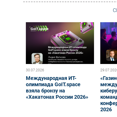
С
30.07.2026
29.07.202
Международная ИТ-
«Гази
олимпиада GoIT.space
между
взяла бронзу на
киберу
«Хакатонах России 2026»
команд
конфер
2026