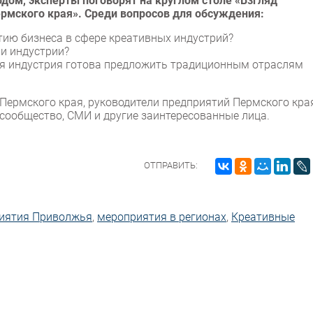
дом, эксперты поговорят на круглом столе «Взгляд
ермского края». Среди вопросов для обсуждения:
ию бизнеса в сфере креативных индустрий?
и индустрии?
я индустрия готова предложить традиционным отраслям
ермского края, руководители предприятий Пермского края
 сообщество, СМИ и другие заинтересованные лица.
ОТПРАВИТЬ:
иятия Приволжья
,
мероприятия в регионах
,
Креативные