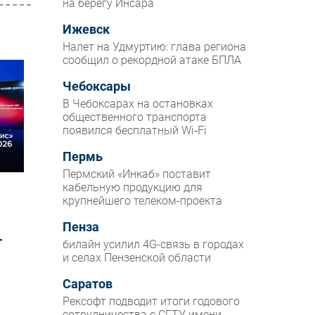
на берегу Инсара
Ижевск
Налет на Удмуртию: глава региона
сообщил о рекордной атаке БПЛА
Чебоксары
В Чебоксарах на остановках
общественного транспорта
появился бесплатный Wi‑Fi
Пермь
Пермский «Инкаб» поставит
кабельную продукцию для
крупнейшего телеком-проекта
Пенза
Т
билайн усилил 4G-связь в городах
и селах Пензенской области
Саратов
Рексофт подводит итоги годового
сотрудничества с СГТУ имени