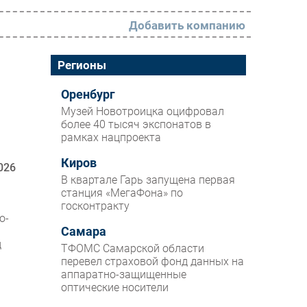
Добавить компанию
РАЗДЕЛЫ
Регионы
Новости
Оренбург
Музей Новотроицка оцифровал
Аналитика
более 40 тысяч экспонатов в
рамках нацпроекта
Интервью
Мероприятия
Киров
026
В квартале Гарь запущена первая
Проекты
станция «МегаФона» по
госконтракту
IT класс
о-
Самара
Тестовый стенд
д
ТФОМС Самарской области
Каталог компаний
перевел страховой фонд данных на
аппаратно-защищенные
оптические носители