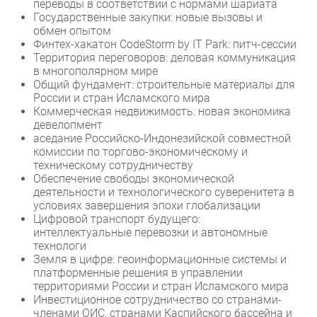
переводы в соответствии с нормами шариата
Государственные закупки: новые вызовы и
Безопасность
обмен опытом
Инновации
Финтех-хакатон CodeStorm by IT Park: питч-сессии
Территория переговоров: деловая коммуникация
CIO/Управление ИТ
в многополярном мире
Гаджеты
Общий фундамент: строительные материалы для
России и стран Исламского мира
Здоровье
Коммерческая недвижимость: новая экономика
девелопмент
РАЗДЕЛЫ
аседание Российско-Индонезийской совместной
комиссии по торгово-экономическому и
техническому сотрудничеству
Новости
Обеспечение свободы экономической
Аналитика
деятельности и технологического суверенитета в
условиях завершения эпохи глобализации
Интервью
Цифровой транспорт будущего:
Мероприятия
интеллектуальные перевозки и автономные
технологи
Проекты
Земля в цифре: геоинформационные системы и
IT класс
платформенные решения в управлении
Тестовый стенд
территориями России и стран Исламского мира
Инвестиционное сотрудничество со странами-
Каталог компаний
членами ОИС, странами Каспийского бассейна и