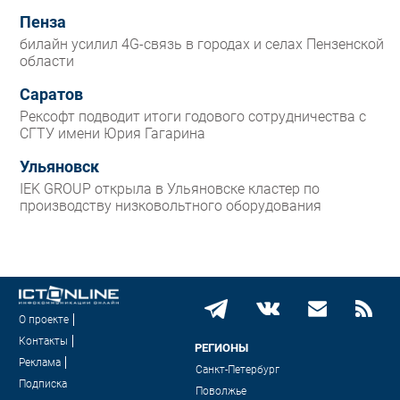
Пенза
билайн усилил 4G-связь в городах и селах Пензенской
области
Саратов
Рексофт подводит итоги годового сотрудничества с
СГТУ имени Юрия Гагарина
Ульяновск
IEK GROUP открыла в Ульяновске кластер по
производству низковольтного оборудования
О проекте
Контакты
РЕГИОНЫ
Реклама
Санкт-Петербург
Подписка
Поволжье