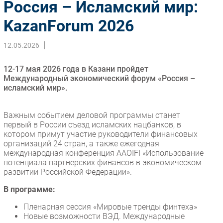
Россия – Исламский мир:
Импорто­замещение
KazanForum 2026
Автоматизация Промышленности
Интернет
12.05.2026
Мобильная связь
12-17 мая 2026 года в Казани пройдет
Фиксированная связь
Международный экономический форум «Россия –
Интеграция
исламский мир».
Рынок ПК
Маркетинг
Важным событием деловой программы станет
первый в России съезд исламских нацбанков, в
Торговые сети
котором примут участие руководители финансовых
Оборудование
организаций 24 стран, а также ежегодная
ПО
международная конференция AAOIFI «Использование
потенциала партнерских финансов в экономическом
Outsourcing
развитии Российской Федерации».
Кадры
В программе:
Регулирование
Пленарная сессия «Мировые тренды финтеха»
Финансы
Новые возможности ВЭД. Международные
Web