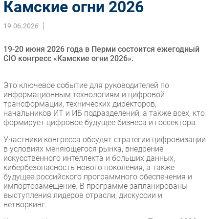
Камские огни 2026
Импорто­замещение
19.06.2026
Автоматизация Промышленности
Интернет
19-20 июня 2026 года в Перми состоится ежегодный
Мобильная связь
CIO конгресс «Камские огни 2026».
Фиксированная связь
Интеграция
Это ключевое событие для руководителей по
информационным технологиям и цифровой
Рынок ПК
трансформации, технических директоров,
Маркетинг
начальников ИТ и ИБ подразделений, а также всех, кто
формирует цифровое будущее бизнеса и госсектора.
Торговые сети
Оборудование
Участники конгресса обсудят стратегии цифровизации
в условиях меняющегося рынка, внедрение
ПО
искусственного интеллекта и больших данных,
Outsourcing
кибербезопасность нового поколения, а также
будущее российского программного обеспечения и
Кадры
импортозамещение. В программе запланированы
Регулирование
выступления лидеров отрасли, дискуссии и
нетворкинг.
Финансы
Web