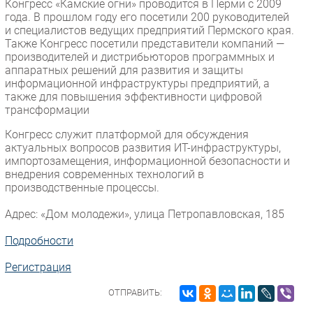
Конгресс «Камские огни» проводится в Перми с 2009
года. В прошлом году его посетили 200 руководителей
Безопасность
и специалистов ведущих предприятий Пермского края.
Инновации
Также Конгресс посетили представители компаний —
производителей и дистрибьюторов программных и
CIO/Управление ИТ
аппаратных решений для развития и защиты
Гаджеты
информационной инфраструктуры предприятий, а
также для повышения эффективности цифровой
Здоровье
трансформации
РАЗДЕЛЫ
Конгресс служит платформой для обсуждения
актуальных вопросов развития ИТ-инфраструктуры,
импортозамещения, информационной безопасности и
Новости
внедрения современных технологий в
Аналитика
производственные процессы.
Интервью
Адрес: «Дом молодежи», улица Петропавловская, 185
Мероприятия
Подробности
Проекты
IT класс
Регистрация
Тестовый стенд
ОТПРАВИТЬ:
Каталог компаний