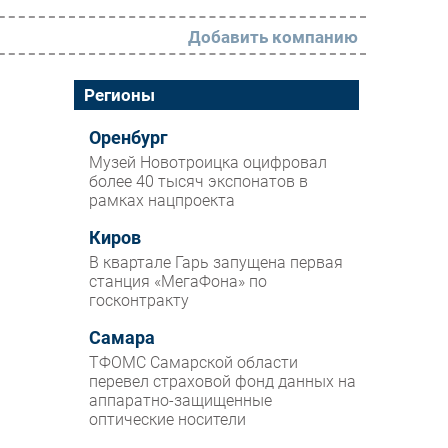
Добавить компанию
РАЗДЕЛЫ
Регионы
Новости
Оренбург
Музей Новотроицка оцифровал
Аналитика
более 40 тысяч экспонатов в
рамках нацпроекта
Интервью
Мероприятия
Киров
В квартале Гарь запущена первая
Проекты
станция «МегаФона» по
госконтракту
IT класс
Самара
Тестовый стенд
ТФОМС Самарской области
Каталог компаний
перевел страховой фонд данных на
аппаратно-защищенные
оптические носители