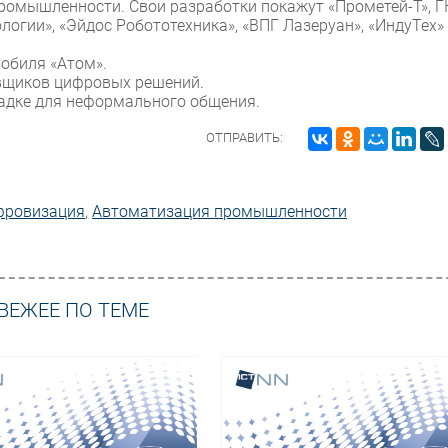
ромышленности. Свои разработки покажут «Прометей-Т», Г
логии», «Эйдос Робототехника», «ВПГ Лазеруан», «ИндуТех»
мобиля «Атом».
авщиков цифровых решений.
адке для неформального общения.
ОТПРАВИТЬ:
фровизация
,
Автоматизация промышленности
ВЕЖЕЕ ПО ТЕМЕ