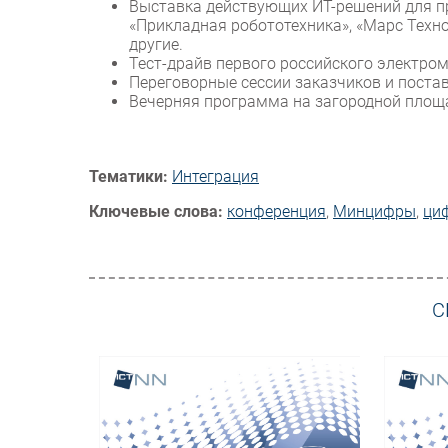
Выставка действующих ИТ-решений для п
«Прикладная робототехника», «Марс Техно
другие.
Тест-драйв первого российского электро
Переговорные сессии заказчиков и пост
Вечерняя программа на загородной площ
Тематики:
Интеграция
Ключевые слова:
конференция
,
Минцифры
,
ци
С