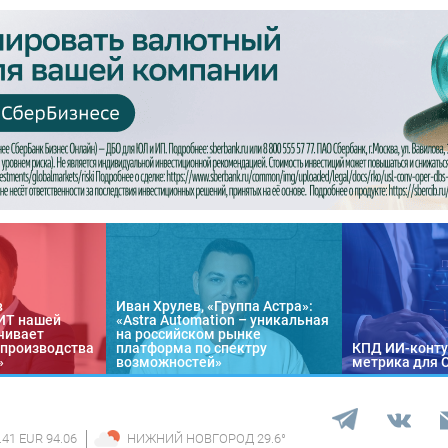
в
Иван Хрулев, «Группа Астра»:
«ИТ нашей
«Astra Automation – уникальная
чивает
на российском рынке
 производства
платформа по спектру
КПД ИИ-конту
»
возможностей»
метрика для 
.41 EUR 94.06
НИЖНИЙ НОВГОРОД
29.6
°