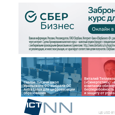
Виталий Тепляко
Свыше тысячи школ
(«Синергетик»): 
Уральского ФО выбрали ОС
компании обеспе
Astra Linux для цифровизации
бесперебойность
образования
и защиту от угроз
ЦБ
USD 81