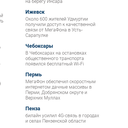
на берегу Инсара
Ижевск
ой
Около 600 жителей Удмуртии
ть
получили доступ к качественной
связи от МегаФона в Усть-
Сарапулке
Чебоксары
о
В Чебоксарах на остановках
общественного транспорта
.
появился бесплатный Wi‑Fi
Пермь
МегаФон обеспечил скоростным
й
интернетом дачные массивы в
Перми, Добрянском округе и
Верхних Муллах
Пенза
билайн усилил 4G-связь в городах
и селах Пензенской области