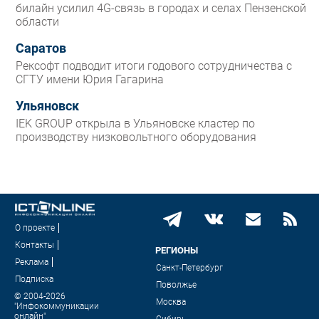
билайн усилил 4G-связь в городах и селах Пензенской
области
Саратов
Рексофт подводит итоги годового сотрудничества с
СГТУ имени Юрия Гагарина
Ульяновск
IEK GROUP открыла в Ульяновске кластер по
производству низковольтного оборудования
О проекте
Контакты
РЕГИОНЫ
Реклама
Санкт-Петербург
Подписка
Поволжье
© 2004-2026
Москва
"Инфокоммуникации
онлайн"
Сибирь