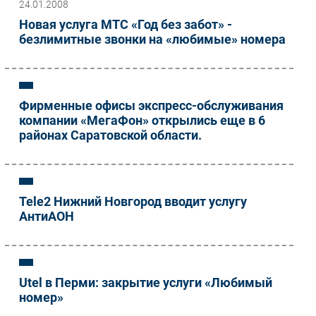
24.01.2008
Торговые сети
Новая услуга МТС «Год без забот» -
безлимитные звонки на «любимые» номера
Оборудование
ПО
Outsourcing
Кадры
Фирменные офисы экспресс-обслуживания
Регулирование
компании «МегаФон» открылись еще в 6
районах Саратовской области.
Финансы
Web
Безопасность
Инновации
Tele2 Нижний Новгород вводит услугу
АнтиАОН
CIO/Управление ИТ
Гаджеты
Здоровье
Utel в Перми: закрытие услуги «Любимый
РАЗДЕЛЫ
номер»