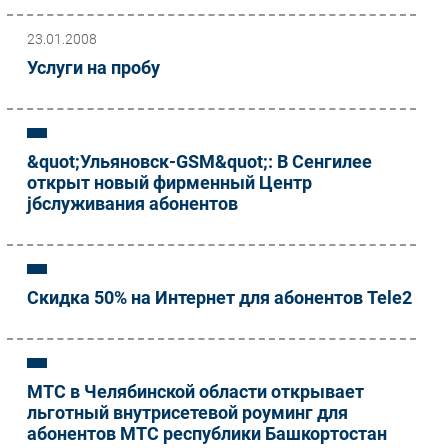
Новости
23.01.2008
Аналитика
Услуги на пробу
Интервью
Мероприятия
Проекты
IT класс
&quot;Ульяновск-GSM&quot;: В Сенгилее
открыт новый фирменный Центр
Тестовый стенд
jбслуживания aбонентов
Каталог компаний
Скидка 50% на Интернет для абонентов Tele2
МТС в Челябинской области открывает
льготный внутрисетевой роуминг для
абонентов МТС республики Башкортостан