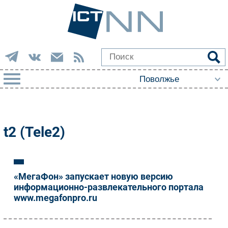
РУБРИКИ
Импорто­замещение
t2 (Tele2)
Автоматизация Промышленности
Интернет
Мобильная связь
«МегаФон» запускает новую версию
Фиксированная связь
информационно-развлекательного портала
www.megafonpro.ru
Интеграция
Рынок ПК
Маркетинг