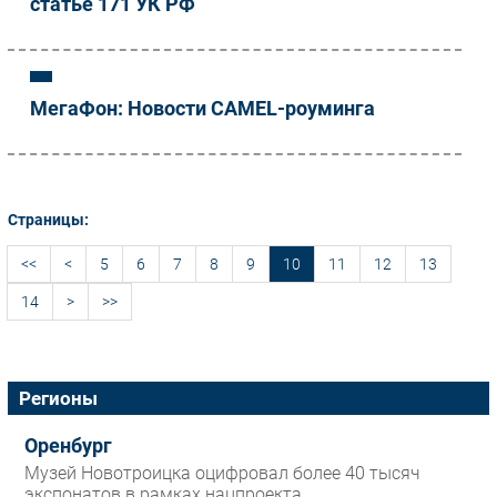
статье 171 УК РФ
МегаФон: Новости CAMEL-роуминга
Страницы:
<<
<
5
6
7
8
9
10
11
12
13
14
>
>>
Регионы
Оренбург
Музей Новотроицка оцифровал более 40 тысяч
экспонатов в рамках нацпроекта