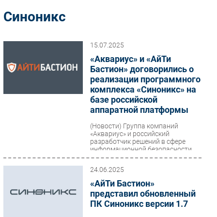
Импорто­замещение
Синоникс
Автоматизация Промышленности
Интернет
15.07.2025
Мобильная связь
«Аквариус» и «АйТи
Фиксированная связь
Бастион» договорились о
реализации программного
Интеграция
комплекса «Синоникс» на
Рынок ПК
базе российской
Маркетинг
аппаратной платформы
Торговые сети
(Новости)
Группа компаний
«Аквариус» и российский
Оборудование
разработчик решений в сфере
ПО
информационной безопасности
«АйТи Бастион» заключили
Outsourcing
соглашение...
24.06.2025
Кадры
«АйТи Бастион»
Регулирование
представил обновленный
Финансы
ПК Синоникс версии 1.7
Web