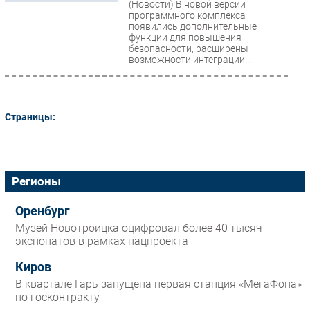
(Новости)
В новой версии
программного комплекса
Безопасность
появились дополнительные
Инновации
функции для повышения
безопасности, расширены
CIO/Управление ИТ
возможности интеграции...
Гаджеты
Здоровье
Страницы:
РАЗДЕЛЫ
Новости
Регионы
Аналитика
Интервью
Оренбург
Мероприятия
Музей Новотроицка оцифровал более 40 тысяч
экспонатов в рамках нацпроекта
Проекты
IT класс
Киров
Тестовый стенд
В квартале Гарь запущена первая станция «МегаФона»
по госконтракту
Каталог компаний