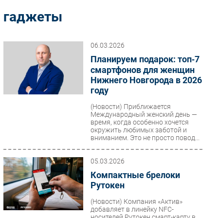
Импорто­замещение
гаджеты
Автоматизация Промышленности
Интернет
06.03.2026
Мобильная связь
Планируем подарок: топ‑7
Фиксированная связь
смартфонов для женщин
Нижнего Новгорода в 2026
Интеграция
году
Рынок ПК
(Новости)
Приближается
Маркетинг
Международный женский день —
Торговые сети
время, когда особенно хочется
окружить любимых заботой и
Оборудование
вниманием. Это не просто повод...
ПО
05.03.2026
Outsourcing
Компактные брелоки
Кадры
Рутокен
Регулирование
(Новости)
Компания «Актив»
Финансы
добавляет в линейку NFC-
Web
носителей Рутокен смарт-карту в