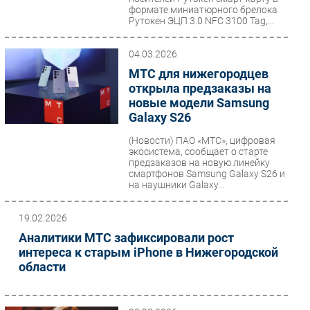
формате миниатюрного брелока
Безопасность
Рутокен ЭЦП 3.0 NFC 3100 Tag,...
Инновации
04.03.2026
CIO/Управление ИТ
МТС для нижегородцев
Гаджеты
открыла предзаказы на
Здоровье
новые модели Samsung
Galaxy S26
РАЗДЕЛЫ
(Новости)
ПАО «МТС», цифровая
экосистема, сообщает о старте
предзаказов на новую линейку
Новости
смартфонов Samsung Galaxy S26 и
Аналитика
на наушники Galaxy...
Интервью
19.02.2026
Мероприятия
Аналитики МТС зафиксировали рост
Проекты
интереса к старым iPhone в Нижегородской
IT класс
области
Тестовый стенд
Каталог компаний