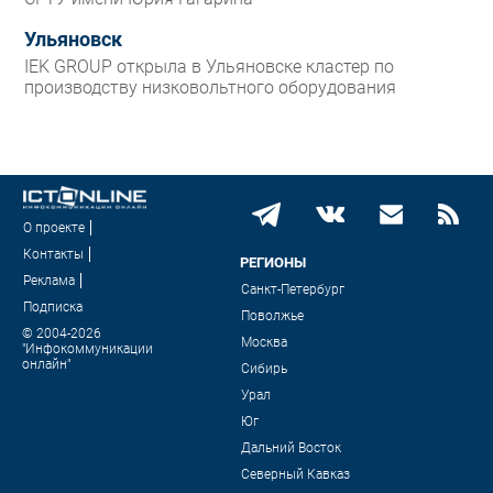
Ульяновск
IEK GROUP открыла в Ульяновске кластер по
производству низковольтного оборудования
О проекте
Контакты
РЕГИОНЫ
Реклама
Санкт-Петербург
Подписка
Поволжье
© 2004-2026
Москва
"Инфокоммуникации
онлайн"
Сибирь
Урал
Юг
Дальний Восток
Северный Кавказ