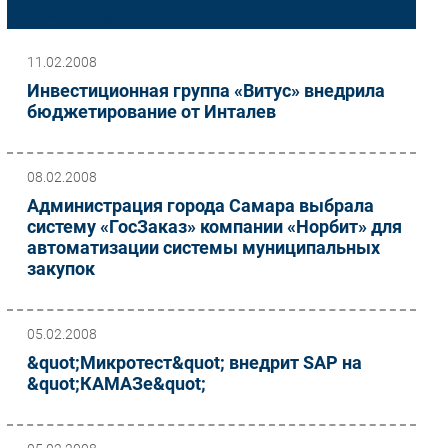
Outsourcing
Импорто­замещение
Автоматизация Промышленности
11.02.2008
Интернет
Инвестиционная группа «Витус» внедрила
бюджетирование от Инталев
Мобильная связь
Фиксированная связь
Интеграция
08.02.2008
Рынок ПК
Администрация города Самара выбрала
Маркетинг
систему «ГосЗаказ» компании «Норбит» для
автоматизации системы муниципальных
Торговые сети
закупок
Оборудование
ПО
Outsourcing
05.02.2008
&quot;Микротест&quot; внедрит SAP на
Кадры
&quot;КАМАЗе&quot;
Регулирование
Финансы
Web