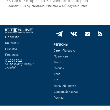
IEK GROUP открыла в Ульяновске кластер по
производству низковольтного оборудования
О проекте
Контакты
РЕГИОНЫ
Реклама
Санкт-Петербург
Подписка
Поволжье
© 2004-2026
Москва
"Инфокоммуникации
онлайн"
Сибирь
Урал
Юг
Дальний Восток
Северный Кавказ
Релизы