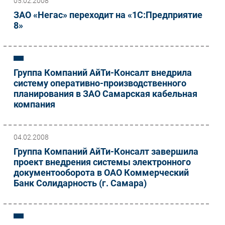
05.02.2008
Безопасность
ЗАО «Негас» переходит на «1С:Предприятие
8»
Инновации
CIO/Управление ИТ
Гаджеты
Здоровье
Группа Компаний АйТи-Консалт внедрила
систему оперативно-производственного
планирования в ЗАО Самарская кабельная
РАЗДЕЛЫ
компания
Новости
Аналитика
04.02.2008
Интервью
Группа Компаний АйТи-Консалт завершила
Мероприятия
проект внедрения системы электронного
документооборота в ОАО Коммерческий
Проекты
Банк Солидарность (г. Самара)
IT класс
Тестовый стенд
Каталог компаний