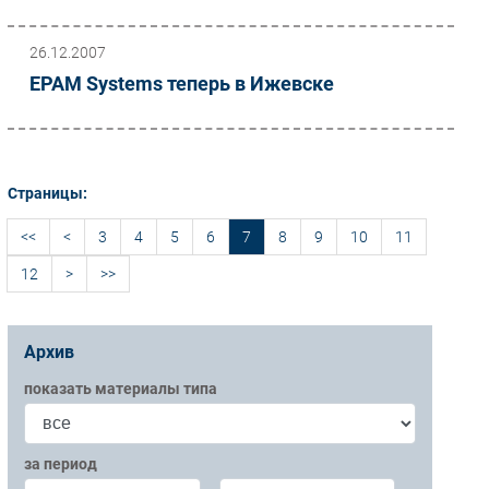
26.12.2007
ЕРАМ Systems теперь в Ижевске
Страницы:
<<
<
3
4
5
6
7
8
9
10
11
12
>
>>
Архив
показать материалы типа
за период