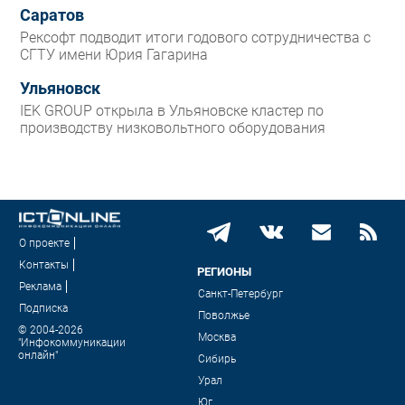
Саратов
Рексофт подводит итоги годового сотрудничества с
СГТУ имени Юрия Гагарина
Ульяновск
IEK GROUP открыла в Ульяновске кластер по
производству низковольтного оборудования
О проекте
Контакты
РЕГИОНЫ
Реклама
Санкт-Петербург
Подписка
Поволжье
© 2004-2026
Москва
"Инфокоммуникации
онлайн"
Сибирь
Урал
Юг