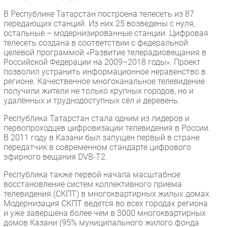
Безопасность
В Республике Татарстан построена телесеть из 87
передающих станций. Из них 25 возведены с нуля,
Инновации
остальные – модернизированные станции. Цифровая
CIO/Управление ИТ
телесеть создана в соответствии с федеральной
целевой программой «Развитие телерадиовещания в
Гаджеты
Российской Федерации на 2009–2018 годы». Проект
Здоровье
позволил устранить информационное неравенство в
регионе. Качественное многоканальное телевидение
получили жители не только крупных городов, но и
РАЗДЕЛЫ
удалённых и труднодоступных сёл и деревень.
Республика Татарстан стала одним из лидеров и
Новости
первопроходцев цифровизации телевидения в России.
Аналитика
В 2011 году в Казани был запущен первый в стране
передатчик в современном стандарте цифрового
Интервью
эфирного вещания DVB-T2.
Мероприятия
Республика также первой начала масштабное
Проекты
восстановление систем коллективного приема
IT класс
телевидения (СКПТ) в многоквартирных жилых домах.
Модернизация СКПТ ведется во всех городах региона
Тестовый стенд
и уже завершена более чем в 3000 многоквартирных
Каталог компаний
домов Казани (95% муниципального жилого фонда