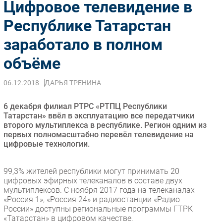
Цифровое телевидение в
Импорто­замещение
Республике Татарстан
Автоматизация Промышленности
заработало в полном
Интернет
Мобильная связь
объёме
Фиксированная связь
Интеграция
06.12.2018
ДАРЬЯ ТРЕНИНА
Рынок ПК
6 декабря филиал РТРС «РТПЦ Республики
Маркетинг
Татарстан» ввёл в эксплуатацию все передатчики
Торговые сети
второго мультиплекса в республике. Регион одним из
первых полномасштабно перевёл телевидение на
Оборудование
цифровые технологии.
ПО
Outsourcing
99,3% жителей республики могут принимать 20
Кадры
цифровых эфирных телеканалов в составе двух
мультиплексов. С ноября 2017 года на телеканалах
Регулирование
«Россия 1», «Россия 24» и радиостанции «Радио
Финансы
России» доступны региональные программы ГТРК
«Татарстан» в цифровом качестве.
Web